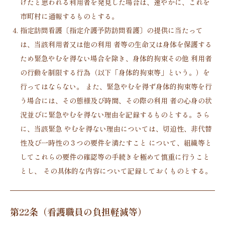
けたと思われる利用者を発見した場合は、速やかに、これを
市町村に通報するものとする。
指定訪問看護〔指定介護予防訪問看護〕の提供に当たって
は、当該利用者又は他の利用 者等の生命又は身体を保護する
ため緊急やむを得ない場合を除き、身体的拘束その他 利用者
の行動を制限する行為（以下「身体的拘束等」という。）を
行ってはならない。 また、緊急やむを得ず身体的拘束等を行
う場合には、その態様及び時間、その際の利用 者の心身の状
況並びに緊急やむを得ない理由を記録するものとする。さら
に、当該緊急 やむを得ない理由については、切迫性、非代替
性及び一時性の３つの要件を満たすこと について、組織等と
してこれらの要件の確認等の手続きを極めて慎重に行うこと
とし、 その具体的な内容について記録しておくものとする。
第22条（看護職員の負担軽減等）