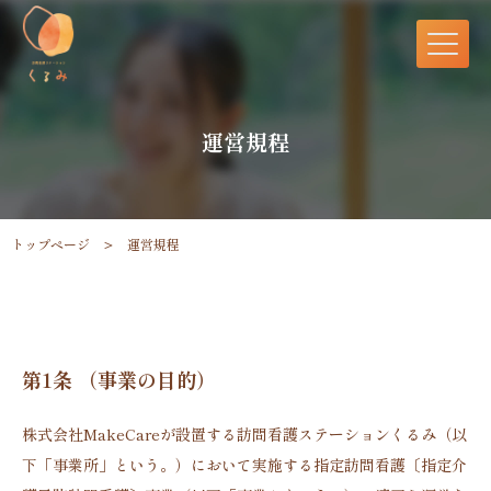
運営規程
トップページ
運営規程
第1条 （事業の目的）
株式会社MakeCareが設置する訪問看護ステーションくるみ（以
下「事業所」という。）において実施する指定訪問看護〔指定介