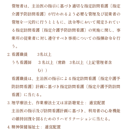
管理者は、主治医の指示に基づき適切な指定訪問看護〔指定
介護予防訪問看護〕が行われるよう必要な管理及び従業者の
管理を一元的に行うとともに、法令等において規定されてい
る指定訪問看護〔指定介護予防訪問看護〕の実施に関し、事
業所の従業者に対し遵守すべき事項についての指揮命令を行
う。
看護職員
3名以上
うち看護師
３名以上（常勤 3名以上（上記管理者含
む））
看護職員は、主治医の指示による指定訪問看護〔指定介護予
防訪問看護〕計画に基づき指定訪問看護〔指定介護予防訪問
看護〕に当たる。
理学療法士、作業療法士又は言語聴覚士 :
適宜配置
主治医の指示及び訪問看護計画に基づき、利用者の心身機能
の維持回復を図るためのリハビリテーションに当たる。
精神保健福祉士 :
適宜配置