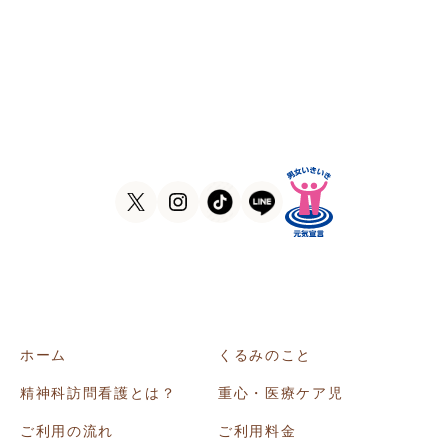
訪問看護ステーションくるみ
〒546-0031
大阪府大阪市東住吉区田辺5-1-37
ラ・ヴィーア米田607号室
TEL
06-6105-1756
FAX
06-7635-8338
ホーム
くるみのこと
精神科訪問看護とは？
重心・医療ケア児
ご利用の流れ
ご利用料金