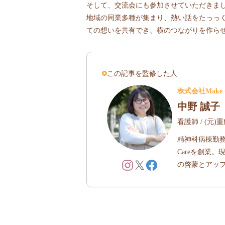
そして、交流会にも参加させていただきま
地域の同業多種が集まり、熱い話をたっっ
ての想いを共有でき、横のつながりを作ら
この記事を監修した人
株式会社Make
中野 誠子
看護師 / (元
精神科病棟勤務
Careを創業
の啓蒙とアッ