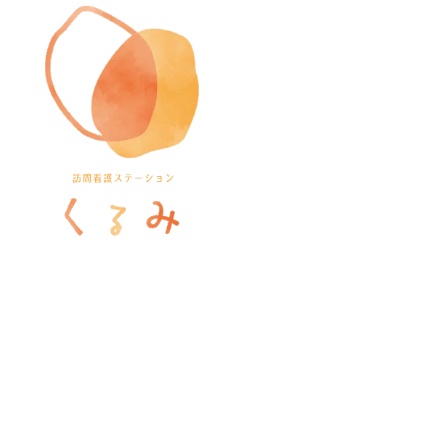
訪問看護ステーションくるみ
〒546-0031
大阪府大阪市東住吉区田辺5-1-37
ラ・ヴィーア米田607号室
TEL
06-6105-1756
FAX
06-7635-8338