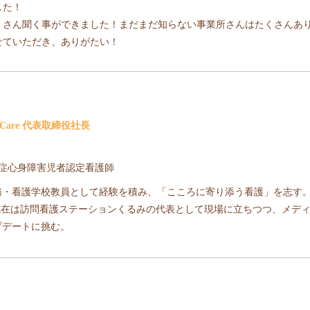
した！
くさん聞く事ができました！まだまだ知らない事業所さんはたくさんあ
せていただき、ありがたい！
 Care 代表取締役社長
)重症心身障害児者認定看護師
・看護学校教員として経験を積み、「こころに寄り添う看護」を志す。石
。現在は訪問看護ステーションくるみの代表として現場に立ちつつ、メデ
プデートに挑む。