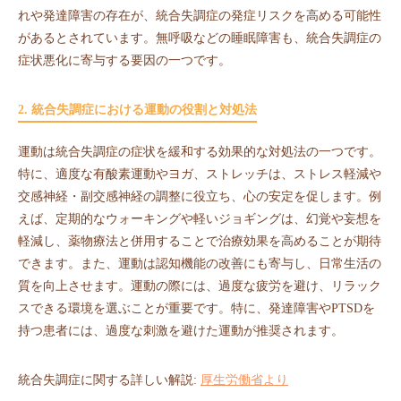
れや発達障害の存在が、統合失調症の発症リスクを高める可能性
があるとされています。無呼吸などの睡眠障害も、統合失調症の
症状悪化に寄与する要因の一つです。
2. 統合失調症における運動の役割と対処法
運動は統合失調症の症状を緩和する効果的な対処法の一つです。
特に、適度な有酸素運動やヨガ、ストレッチは、ストレス軽減や
交感神経・副交感神経の調整に役立ち、心の安定を促します。例
えば、定期的なウォーキングや軽いジョギングは、幻覚や妄想を
軽減し、薬物療法と併用することで治療効果を高めることが期待
できます。また、運動は認知機能の改善にも寄与し、日常生活の
質を向上させます。運動の際には、過度な疲労を避け、リラック
スできる環境を選ぶことが重要です。特に、発達障害やPTSDを
持つ患者には、過度な刺激を避けた運動が推奨されます。
統合失調症に関する詳しい解説:
厚生労働省より