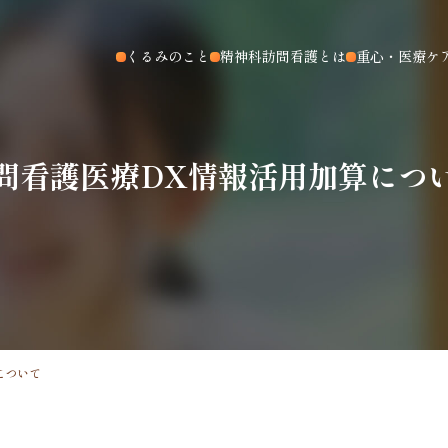
くるみのこと
精神科訪問看護とは
重心・医療ケ
問看護医療DX情報活用加算につ
について