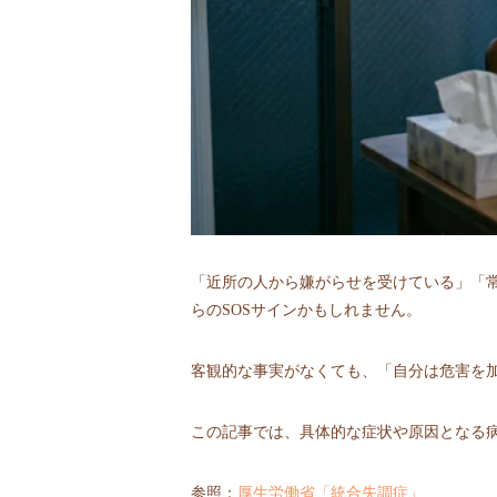
「近所の人から嫌がらせを受けている」「
らのSOSサインかもしれません。
客観的な事実がなくても、「自分は危害を
この記事では、具体的な症状や原因となる
参照：
厚生労働省「統合失調症」