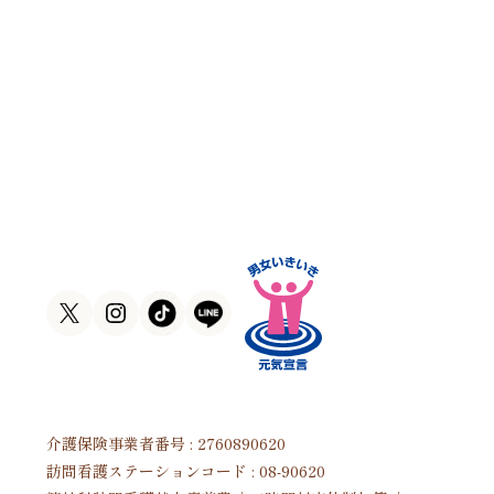
訪問看護ステーションくるみ
〒546-0031
大阪府大阪市東住吉区田辺5-1-37
ラ・ヴィーア米田607号室
TEL
06-6105-1756
FAX
06-7635-8338
介護保険事業者番号 : 2760890620
訪問看護ステーションコード : 08-90620