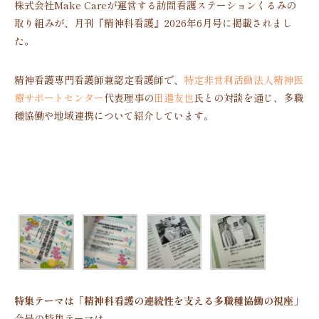
株式会社Make Careが運営する訪問看護ステーションくるみの
取り組みが、月刊『精神科看護』2026年6月号に掲載されまし
た。
精神看護専門看護師兼認定看護師で、
特定非営利活動法人精神医
療サポートセンター
代表理事の
田邉
友也
氏との対談を通じ、多職
種協働や地域連携について紹介しています。
特集テーマは「精神科看護の連続性を支える多職種協働の視座」
今号の特集テーマは、