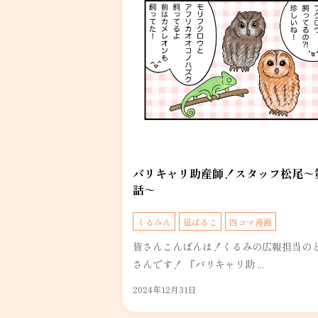
バリキャリ助産師！スタッフ松尾～
話～
くるみん
凪ぱるこ
四コマ漫画
皆さんこんばんは！くるみの広報担当の
さんです！ 『バリキャリ助 ...
2024年12月31日