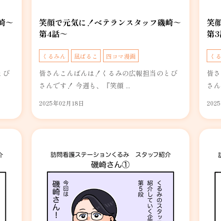
崎～
笑顔で元気に！ベテランスタッフ磯崎～
笑
第4話～
第3
くるみん
凪ぱるこ
四コマ漫画
く
とび
皆さんこんばんは！くるみの広報担当のとび
皆さ
さんです！ 今週も、『笑顔 ...
さん
2025年02月18日
202