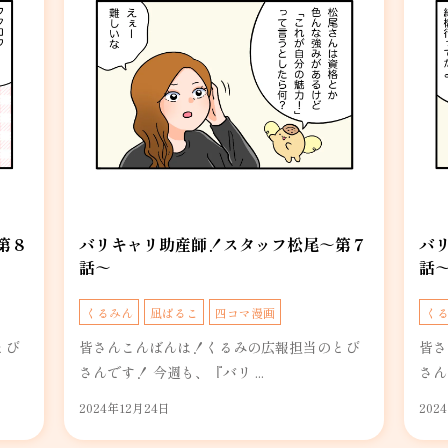
第８
バリキャリ助産師！スタッフ松尾～第７
バ
話～
話
くるみん
凪ぱるこ
四コマ漫画
く
とび
皆さんこんばんは！くるみの広報担当のとび
皆さ
さんです！ 今週も、『バリ ...
さん
2024年12月24日
202