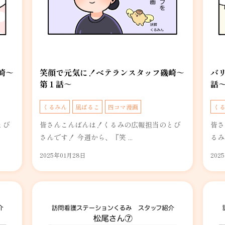
崎～
笑顔で元気に！ベテランスタッフ磯崎～
バ
第１話～
話
くるみん
凪ぱるこ
四コマ漫画
く
とび
皆さんこんばんは！くるみの広報担当のとび
皆さ
さんです！ 今週から、『笑 ...
るみ
2025年01月28日
202