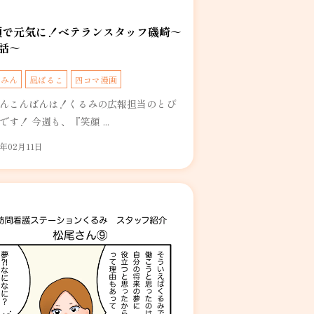
顔で元気に！ベテランスタッフ磯崎～
話～
るみん
凪ぱるこ
四コマ漫画
んこんばんは！くるみの広報担当のとび
です！ 今週も、『笑顔 ...
5年02月11日