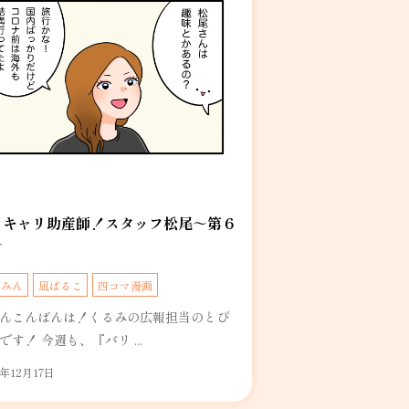
リキャリ助産師！スタッフ松尾～第６
～
るみん
凪ぱるこ
四コマ漫画
んこんばんは！くるみの広報担当のとび
です！ 今週も、『バリ ...
4年12月17日