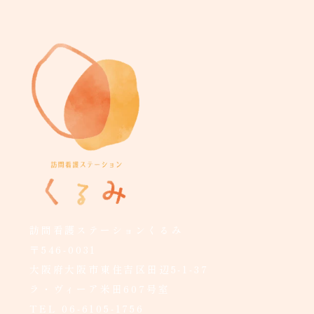
訪問看護ステーションくるみ
〒546-0031
大阪府大阪市東住吉区田辺5-1-37
ラ・ヴィーア米田607号室
TEL
06-6105-1756