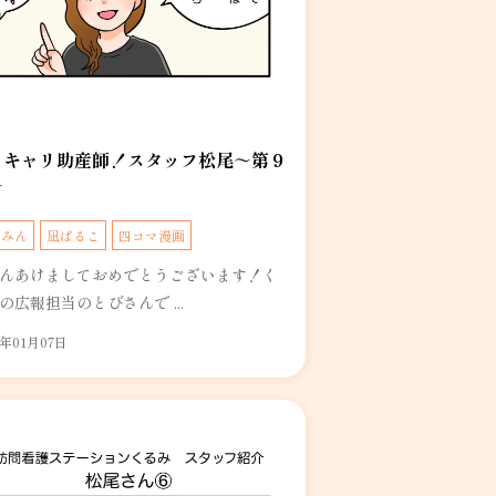
リキャリ助産師！スタッフ松尾～第９
～
るみん
凪ぱるこ
四コマ漫画
んあけましておめでとうございます！く
の広報担当のとびさんで ...
5年01月07日