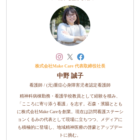
株式会社Make Care 代表取締役社長
中野 誠子
看護師 / (元)重症心身障害児者認定看護師
精神科病棟勤務・看護学校教員として経験を積み、
「こころに寄り添う看護」を志す。石森・濱𦚰ととも
に株式会社Make Careを創業。現在は訪問看護ステーシ
ョンくるみの代表として現場に立ちつつ、メディアに
も積極的に登場し、地域精神医療の啓蒙とアップデー
トに挑む。