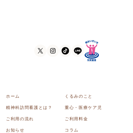
〒546-0031
大阪府大阪市東住吉区田辺5-1-37
ラ・ヴィーア米田607号室
TEL
06-6105-1756
FAX
06-7635-8338
ホーム
くるみのこと
精神科訪問看護とは？
重心・医療ケア児
ご利用の流れ
ご利用料金
お知らせ
コラム