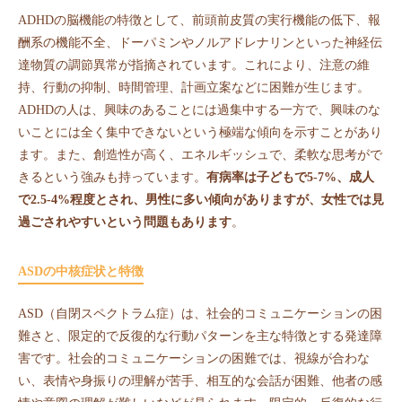
ADHDの脳機能の特徴として、前頭前皮質の実行機能の低下、報
酬系の機能不全、ドーパミンやノルアドレナリンといった神経伝
達物質の調節異常が指摘されています。これにより、注意の維
持、行動の抑制、時間管理、計画立案などに困難が生じます。
ADHDの人は、興味のあることには過集中する一方で、興味のな
いことには全く集中できないという極端な傾向を示すことがあり
ます。また、創造性が高く、エネルギッシュで、柔軟な思考がで
きるという強みも持っています。
有病率は子どもで5-7%、成人
で2.5-4%程度とされ、男性に多い傾向がありますが、女性では見
過ごされやすいという問題もあります
。
ASDの中核症状と特徴
ASD（自閉スペクトラム症）は、社会的コミュニケーションの困
難さと、限定的で反復的な行動パターンを主な特徴とする発達障
害です。社会的コミュニケーションの困難では、視線が合わな
い、表情や身振りの理解が苦手、相互的な会話が困難、他者の感