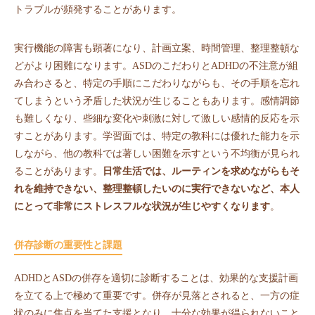
トラブルが頻発することがあります。
実行機能の障害も顕著になり、計画立案、時間管理、整理整頓な
どがより困難になります。ASDのこだわりとADHDの不注意が組
み合わさると、特定の手順にこだわりながらも、その手順を忘れ
てしまうという矛盾した状況が生じることもあります。感情調節
も難しくなり、些細な変化や刺激に対して激しい感情的反応を示
すことがあります。学習面では、特定の教科には優れた能力を示
しながら、他の教科では著しい困難を示すという不均衡が見られ
ることがあります。
日常生活では、ルーティンを求めながらもそ
れを維持できない、整理整頓したいのに実行できないなど、本人
にとって非常にストレスフルな状況が生じやすくなります
。
併存診断の重要性と課題
ADHDとASDの併存を適切に診断することは、効果的な支援計画
を立てる上で極めて重要です。併存が見落とされると、一方の症
状のみに焦点を当てた支援となり、十分な効果が得られないこと