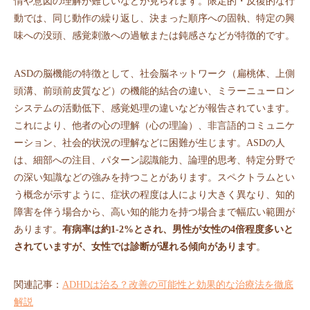
情や意図の理解が難しいなどが見られます。限定的・反復的な行
動では、同じ動作の繰り返し、決まった順序への固執、特定の興
味への没頭、感覚刺激への過敏または鈍感さなどが特徴的です。
ASDの脳機能の特徴として、社会脳ネットワーク（扁桃体、上側
頭溝、前頭前皮質など）の機能的結合の違い、ミラーニューロン
システムの活動低下、感覚処理の違いなどが報告されています。
これにより、他者の心の理解（心の理論）、非言語的コミュニケ
ーション、社会的状況の理解などに困難が生じます。ASDの人
は、細部への注目、パターン認識能力、論理的思考、特定分野で
の深い知識などの強みを持つことがあります。スペクトラムとい
う概念が示すように、症状の程度は人により大きく異なり、知的
障害を伴う場合から、高い知的能力を持つ場合まで幅広い範囲が
あります。
有病率は約1-2%とされ、男性が女性の4倍程度多いと
されていますが、女性では診断が遅れる傾向があります
。
関連記事：
ADHDは治る？改善の可能性と効果的な治療法を徹底
解説