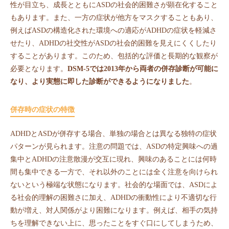
性が目立ち、成長とともにASDの社会的困難さが顕在化すること
もあります。また、一方の症状が他方をマスクすることもあり、
例えばASDの構造化された環境への適応がADHDの症状を軽減さ
せたり、ADHDの社交性がASDの社会的困難を見えにくくしたり
することがあります。このため、包括的な評価と長期的な観察が
必要となります。
DSM-5では2013年から両者の併存診断が可能に
なり、より実態に即した診断ができるようになりました
。
併存時の症状の特徴
ADHDとASDが併存する場合、単独の場合とは異なる独特の症状
パターンが見られます。注意の問題では、ASDの特定興味への過
集中とADHDの注意散漫が交互に現れ、興味のあることには何時
間も集中できる一方で、それ以外のことには全く注意を向けられ
ないという極端な状態になります。社会的な場面では、ASDによ
る社会的理解の困難さに加え、ADHDの衝動性により不適切な行
動が増え、対人関係がより困難になります。例えば、相手の気持
ちを理解できない上に、思ったことをすぐ口にしてしまうため、