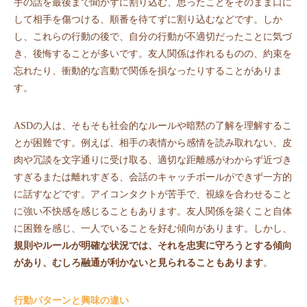
手の話を最後まで聞かずに割り込む、思ったことをそのまま口に
して相手を傷つける、順番を待てずに割り込むなどです。しか
し、これらの行動の後で、自分の行動が不適切だったことに気づ
き、後悔することが多いです。友人関係は作れるものの、約束を
忘れたり、衝動的な言動で関係を損なったりすることがありま
す。
ASDの人は、そもそも社会的なルールや暗黙の了解を理解するこ
とが困難です。例えば、相手の表情から感情を読み取れない、皮
肉や冗談を文字通りに受け取る、適切な距離感がわからず近づき
すぎるまたは離れすぎる、会話のキャッチボールができず一方的
に話すなどです。アイコンタクトが苦手で、視線を合わせること
に強い不快感を感じることもあります。友人関係を築くこと自体
に困難を感じ、一人でいることを好む傾向があります。しかし、
規則やルールが明確な状況では、それを忠実に守ろうとする傾向
があり、むしろ融通が利かないと見られることもあります
。
行動パターンと興味の違い