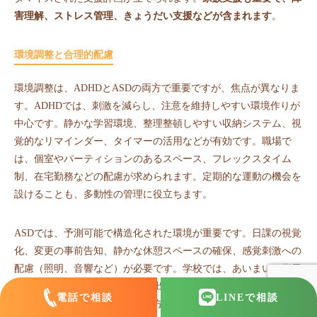
害理解、ストレス管理、きょうだい支援などが含まれます
。
環境調整と合理的配慮
環境調整は、ADHDとASDの両方で重要ですが、焦点が異なりま
す。ADHDでは、刺激を減らし、注意を維持しやすい環境作りが
中心です。静かな学習環境、整理整頓しやすい収納システム、視
覚的なリマインダー、タイマーの活用などが有効です。職場で
は、個室やパーティションのあるスペース、フレックスタイム
制、在宅勤務などの配慮が求められます。定期的な運動の機会を
設けることも、多動性の管理に役立ちます。
ASDでは、予測可能で構造化された環境が重要です。日課の視覚
化、変更の事前告知、静かな休憩スペースの確保、感覚刺激への
配慮（照明、音響など）が必要です。学校では、あいまいな指示
を避け、具体的で明確な指示を出す、グループワークでの役割を
電話で相談
LINE
で相談
明確にする、休み時間の過ごし方を支援するなどの配慮が有効で