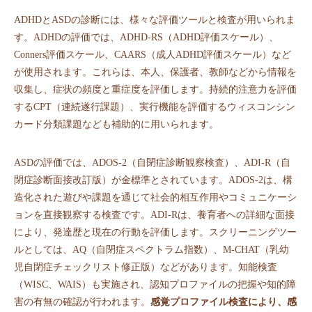
ADHDとASDの診断には、様々な評価ツールと検査が用いられま
す。ADHDの評価では、ADHD-RS（ADHD評価スケール）、
Conners評価スケール、CAARS（成人ADHD評価スケール）など
が使用されます。これらは、本人、保護者、教師などから情報を
収集し、症状の頻度と重症度を評価します。持続的注意力を評価
するCPT（連続遂行課題）、実行機能を評価するウィスコンシン
カード分類課題なども補助的に用いられます。
ASDの評価では、ADOS-2（自閉症診断観察検査）、ADI-R（自
閉症診断面接改訂版）が金標準とされています。ADOS-2は、構
造化された遊びや課題を通じて社会的相互作用やコミュニケーシ
ョンを直接観察する検査です。ADI-Rは、養育者への詳細な面接
により、発達歴と現在の行動を評価します。スクリーニングツー
ルとしては、AQ（自閉症スペクトラム指数）、M-CHAT（乳幼
児自閉症チェックリスト修正版）などがあります。知能検査
（WISC、WAIS）も実施され、認知プロファイルの把握や知的障
害の有無の確認が行われます。
感覚プロファイル検査により、感