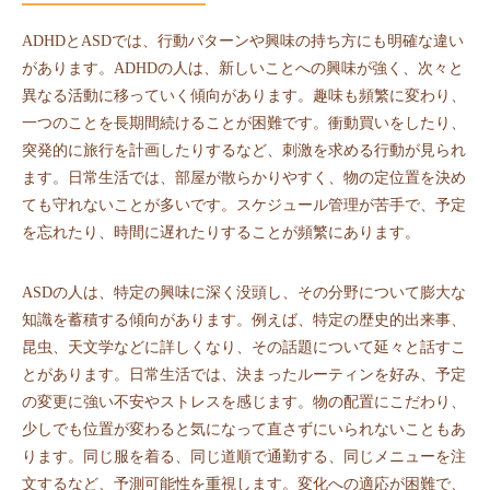
ADHDとASDでは、行動パターンや興味の持ち方にも明確な違い
があります。ADHDの人は、新しいことへの興味が強く、次々と
異なる活動に移っていく傾向があります。趣味も頻繁に変わり、
一つのことを長期間続けることが困難です。衝動買いをしたり、
突発的に旅行を計画したりするなど、刺激を求める行動が見られ
ます。日常生活では、部屋が散らかりやすく、物の定位置を決め
ても守れないことが多いです。スケジュール管理が苦手で、予定
を忘れたり、時間に遅れたりすることが頻繁にあります。
ASDの人は、特定の興味に深く没頭し、その分野について膨大な
知識を蓄積する傾向があります。例えば、特定の歴史的出来事、
昆虫、天文学などに詳しくなり、その話題について延々と話すこ
とがあります。日常生活では、決まったルーティンを好み、予定
の変更に強い不安やストレスを感じます。物の配置にこだわり、
少しでも位置が変わると気になって直さずにいられないこともあ
ります。同じ服を着る、同じ道順で通勤する、同じメニューを注
文するなど、予測可能性を重視します。変化への適応が困難で、