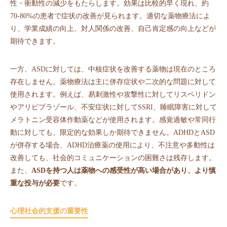
性・衝動性の減少をもたらします。効果は比較的早く現れ、約
70-80%の患者で症状の改善が見られます。適切な薬物療法によ
り、学業成績の向上、対人関係の改善、自己肯定感の向上などが
期待できます。
一方、ASDに対しては、中核症状を改善する薬物は現在のところ
存在しません。薬物療法は主に併存症状や二次的な問題に対して
使用されます。例えば、易刺激性や攻撃性に対してリスペリドン
やアリピプラゾール、不安症状に対してSSRI、睡眠障害に対して
メラトニン受容体作動薬などが使用されます。感覚過敏や常同行
動に対しても、限定的な効果しか期待できません。ADHDとASD
が併存する場合、ADHD治療薬の使用により、不注意や多動性は
改善しても、社会的コミュニケーションの困難さは残存します。
また、
ASDを持つ人は薬物への感受性が高い場合があり、より慎
重な投与が必要
です。
心理社会的支援の重要性