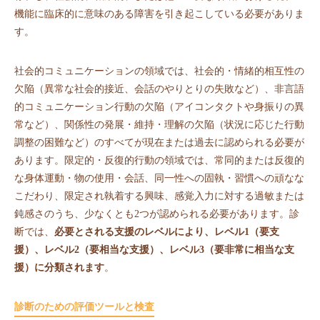
機能に臨床的に意味のある障害を引き起こしている必要がありま
す。
社会的コミュニケーションの領域では、社会的・情緒的相互性の
欠陥（異常な社会的接近、会話のやりとりの失敗など）、非言語
的コミュニケーション行動の欠陥（アイコンタクトや身振りの異
常など）、関係性の発展・維持・理解の欠陥（状況に応じた行動
調整の困難など）のすべてが現在または過去に認められる必要が
あります。限定的・反復的行動の領域では、常同的または反復的
な身体運動・物の使用・会話、同一性への固執・習慣への頑なな
こだわり、限定され執着する興味、感覚入力に対する過敏または
鈍感さのうち、少なくとも2つが認められる必要があります。診
断では、
必要とされる支援のレベルにより、レベル1（要支
援）、レベル2（要相当な支援）、レベル3（要非常に相当な支
援）に分類されます
。
診断のための評価ツールと検査