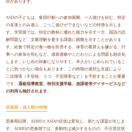
合があります。
ASDの子どもは、集団行動への参加困難、一人遊びを好む、特定
の友達とのみ遊ぶ、ごっこ遊びができないなどの特徴を示しま
す。学習面では、特定の教科に優れた能力を示す一方、国語の読
解問題など、文脈理解を要する課題に困難を示すことがありま
す。給食で特定の食べ物を拒否する、体育の着替えを嫌がる、行
事への参加を拒むなど、感覚過敏やこだわりによる問題も顕在化
します。いじめの対象になりやすく、本人がいじめられているこ
とに気づかない場合もあります。この時期の適切な支援により、
二次障害（不登校、うつ、不安障害など）を予防することが重要
です。
通級指導教室、特別支援学級、放課後等デイサービスなど
の利用も検討されます
。
思春期・成人期の特徴
思春期以降、ADHDとASDの症状は変化し、新たな課題が生じま
す。ADHDの思春期では、多動性は減少するものの、不注意症状