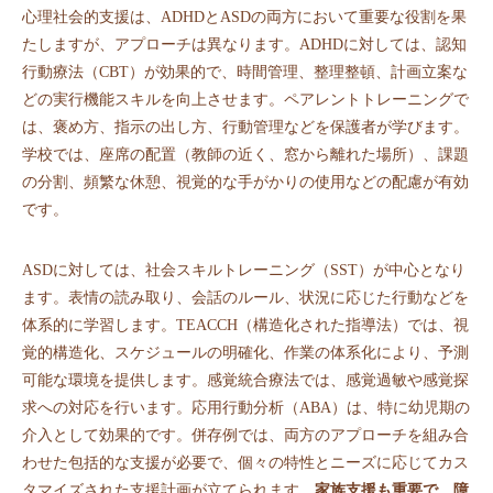
心理社会的支援は、ADHDとASDの両方において重要な役割を果
たしますが、アプローチは異なります。ADHDに対しては、認知
行動療法（CBT）が効果的で、時間管理、整理整頓、計画立案な
どの実行機能スキルを向上させます。ペアレントトレーニングで
は、褒め方、指示の出し方、行動管理などを保護者が学びます。
学校では、座席の配置（教師の近く、窓から離れた場所）、課題
の分割、頻繁な休憩、視覚的な手がかりの使用などの配慮が有効
です。
ASDに対しては、社会スキルトレーニング（SST）が中心となり
ます。表情の読み取り、会話のルール、状況に応じた行動などを
体系的に学習します。TEACCH（構造化された指導法）では、視
覚的構造化、スケジュールの明確化、作業の体系化により、予測
可能な環境を提供します。感覚統合療法では、感覚過敏や感覚探
求への対応を行います。応用行動分析（ABA）は、特に幼児期の
介入として効果的です。併存例では、両方のアプローチを組み合
わせた包括的な支援が必要で、個々の特性とニーズに応じてカス
タマイズされた支援計画が立てられます。
家族支援も重要で、障