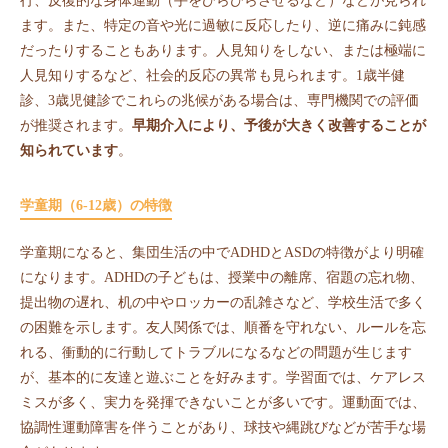
行、反復的な身体運動（手をひらひらさせるなど）などが見られ
ます。また、特定の音や光に過敏に反応したり、逆に痛みに鈍感
だったりすることもあります。人見知りをしない、または極端に
人見知りするなど、社会的反応の異常も見られます。1歳半健
診、3歳児健診でこれらの兆候がある場合は、専門機関での評価
が推奨されます。
早期介入により、予後が大きく改善することが
知られています
。
学童期（6-12歳）の特徴
学童期になると、集団生活の中でADHDとASDの特徴がより明確
になります。ADHDの子どもは、授業中の離席、宿題の忘れ物、
提出物の遅れ、机の中やロッカーの乱雑さなど、学校生活で多く
の困難を示します。友人関係では、順番を守れない、ルールを忘
れる、衝動的に行動してトラブルになるなどの問題が生じます
が、基本的に友達と遊ぶことを好みます。学習面では、ケアレス
ミスが多く、実力を発揮できないことが多いです。運動面では、
協調性運動障害を伴うことがあり、球技や縄跳びなどが苦手な場