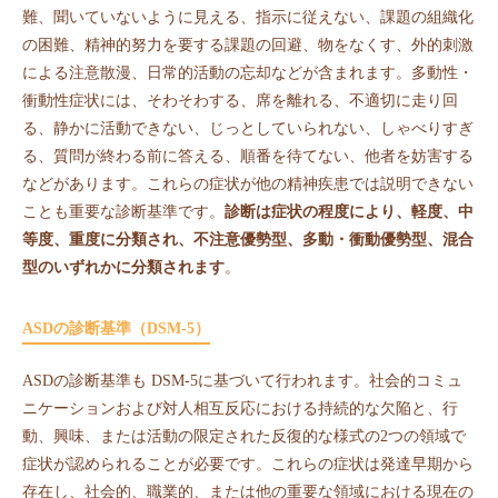
難、聞いていないように見える、指示に従えない、課題の組織化
の困難、精神的努力を要する課題の回避、物をなくす、外的刺激
による注意散漫、日常的活動の忘却などが含まれます。多動性・
衝動性症状には、そわそわする、席を離れる、不適切に走り回
る、静かに活動できない、じっとしていられない、しゃべりすぎ
る、質問が終わる前に答える、順番を待てない、他者を妨害する
などがあります。これらの症状が他の精神疾患では説明できない
ことも重要な診断基準です。
診断は症状の程度により、軽度、中
等度、重度に分類され、不注意優勢型、多動・衝動優勢型、混合
型のいずれかに分類されます
。
ASDの診断基準（DSM-5）
ASDの診断基準も DSM-5に基づいて行われます。社会的コミュ
ニケーションおよび対人相互反応における持続的な欠陥と、行
動、興味、または活動の限定された反復的な様式の2つの領域で
症状が認められることが必要です。これらの症状は発達早期から
存在し、社会的、職業的、または他の重要な領域における現在の