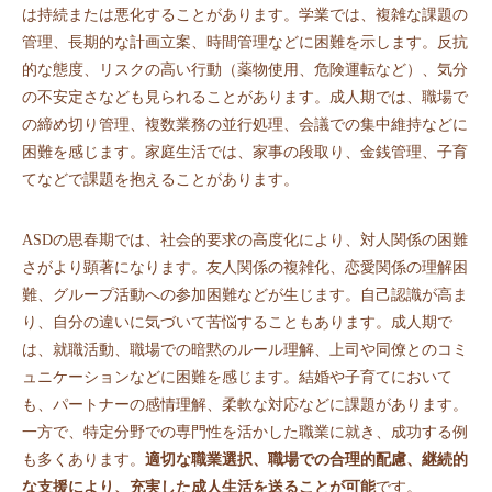
は持続または悪化することがあります。学業では、複雑な課題の
管理、長期的な計画立案、時間管理などに困難を示します。反抗
的な態度、リスクの高い行動（薬物使用、危険運転など）、気分
の不安定さなども見られることがあります。成人期では、職場で
の締め切り管理、複数業務の並行処理、会議での集中維持などに
困難を感じます。家庭生活では、家事の段取り、金銭管理、子育
てなどで課題を抱えることがあります。
ASDの思春期では、社会的要求の高度化により、対人関係の困難
さがより顕著になります。友人関係の複雑化、恋愛関係の理解困
難、グループ活動への参加困難などが生じます。自己認識が高ま
り、自分の違いに気づいて苦悩することもあります。成人期で
は、就職活動、職場での暗黙のルール理解、上司や同僚とのコミ
ュニケーションなどに困難を感じます。結婚や子育てにおいて
も、パートナーの感情理解、柔軟な対応などに課題があります。
一方で、特定分野での専門性を活かした職業に就き、成功する例
も多くあります。
適切な職業選択、職場での合理的配慮、継続的
な支援により、充実した成人生活を送ることが可能
です。