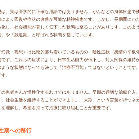
現は、実は医学的に正確な用語ではありません。がんなどの身体疾患で
療により回復や症状の改善が可能な精神疾患です。しかし、長期間にわ
性化し、社会機能が著しく低下した状態に至ることがあります。このよ
期」や「残遺期」と呼ばれる状態を指しています。
（幻覚・妄想）は比較的落ち着いているものの、陰性症状（感情の平板
的です。これらの症状により、日常生活能力が低下し、対人関係の維持
のような状態になっても決して「治療不可能」ではないということです
です。
ての患者さんが慢性化するわけではありません。早期の適切な治療介入
し、社会生活を維持することができます。「末期」という言葉が持つネ
とを理解し、希望を持って治療に取り組むことが重要です。
性期への移行