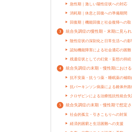
急性期｜激しい陽性症状への対応
消耗期｜休息と回復への準備期間
回復期｜機能回復と社会復帰への取
統合失調症の慢性期・末期に見られ
陰性症状の深刻化と日常生活への影
認知機能障害による社会適応の困難
残遺症状としての幻覚・妄想の持続
統合失調症の末期・慢性期における
抗不安薬・抗うつ薬・睡眠薬の補助
抗パーキンソン病薬による錐体外路
クロザピンによる治療抵抗性統合失
統合失調症の末期・慢性期で想定さ
社会的孤立・引きこもりへの対策
経済的困窮と生活困難への支援