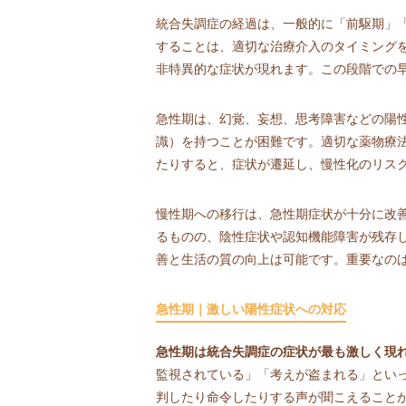
統合失調症の経過は、一般的に「前駆期」
することは、適切な治療介入のタイミング
非特異的な症状が現れます。この段階での
急性期は、幻覚、妄想、思考障害などの陽
識）を持つことが困難です。適切な薬物療
たりすると、症状が遷延し、慢性化のリス
慢性期への移行は、急性期症状が十分に改
るものの、陰性症状や認知機能障害が残存
善と生活の質の向上は可能です。重要なの
急性期｜激しい陽性症状への対応
急性期は統合失調症の症状が最も激しく現
監視されている」「考えが盗まれる」とい
判したり命令したりする声が聞こえること