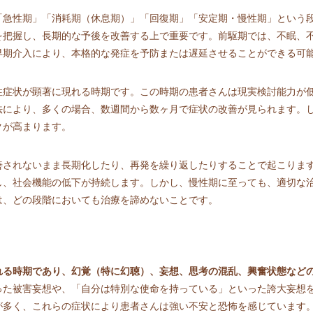
「急性期」「消耗期（休息期）」「回復期」「安定期・慢性期」という
を把握し、長期的な予後を改善する上で重要です。前駆期では、不眠、
早期介入により、本格的な発症を予防または遅延させることができる可
性症状が顕著に現れる時期です。この時期の患者さんは現実検討能力が
法により、多くの場合、数週間から数ヶ月で症状の改善が見られます。
クが高まります。
善されないまま長期化したり、再発を繰り返したりすることで起こりま
し、社会機能の低下が持続します。しかし、慢性期に至っても、適切な
は、どの段階においても治療を諦めないことです。
れる時期であり、幻覚（特に幻聴）、妄想、思考の混乱、興奮状態など
った被害妄想や、「自分は特別な使命を持っている」といった誇大妄想
が多く、これらの症状により患者さんは強い不安と恐怖を感じています