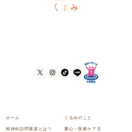
訪問看護ステーションくるみ
〒546-0031
大阪府大阪市東住吉区田辺5-1-37
ラ・ヴィーア米田607号室
TEL
06-6105-1756
FAX
06-7635-8338
ホーム
くるみのこと
精神科訪問看護とは？
重心・医療ケア児