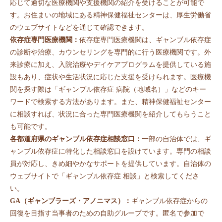
応じて適切な医療機関や支援機関の紹介を受けることが可能で
す。お住まいの地域にある精神保健福祉センターは、厚生労働省
のウェブサイトなどを通じて確認できます。
依存症専門医療機関：
依存症専門医療機関は、ギャンブル依存症
の診断や治療、カウンセリングを専門的に行う医療機関です。外
来診療に加え、入院治療やデイケアプログラムを提供している施
設もあり、症状や生活状況に応じた支援を受けられます。医療機
関を探す際は「ギャンブル依存症 病院（地域名）」などのキー
ワードで検索する方法があります。また、精神保健福祉センター
に相談すれば、状況に合った専門医療機関を紹介してもらうこと
も可能です。
各都道府県のギャンブル依存症相談窓口：
一部の自治体では、ギ
ャンブル依存症に特化した相談窓口を設けています。専門の相談
員が対応し、きめ細やかなサポートを提供しています。自治体の
ウェブサイトで「ギャンブル依存症 相談」と検索してくださ
い。
GA（ギャンブラーズ・アノニマス）：
ギャンブル依存症からの
回復を目指す当事者のための自助グループです。匿名で参加で