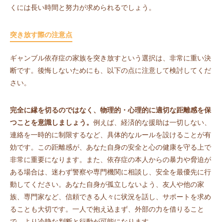
くには長い時間と努力が求められるでしょう。
突き放す際の注意点
ギャンブル依存症の家族を突き放すという選択は、非常に重い決
断です。後悔しないためにも、以下の点に注意して検討してくだ
さい。
完全に縁を切るのではなく、物理的・心理的に適切な距離感を保
つことを意識しましょう。
例えば、経済的な援助は一切しない、
連絡を一時的に制限するなど、具体的なルールを設けることが有
効です。この距離感が、あなた自身の安全と心の健康を守る上で
非常に重要になります。また、依存症の本人からの暴力や脅迫が
ある場合は、迷わず警察や専門機関に相談し、安全を最優先に行
動してください。あなた自身が孤立しないよう、友人や他の家
族、専門家など、信頼できる人々に状況を話し、サポートを求め
ることも大切です。一人で抱え込まず、外部の力を借りること
で、より冷静な判断と行動が可能になります。