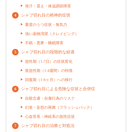
発汗・震え・体温調節障害
シャブ切れ目の精神的症状
重度のうつ症状・無気力
強い薬物渇望（クレイビング）
不眠・悪夢・睡眠障害
シャブ切れ目の段階的な経過
急性期（1-7日）の症状変化
亜急性期（1-4週間）の特徴
回復期（1-6ヶ月）への移行
シャブ切れ目による危険な症状と合併症
自殺念慮・自傷行為のリスク
幻覚・妄想の再燃（フラッシュバック）
心血管系・神経系の急性症状
シャブ切れ目の治療と対処法