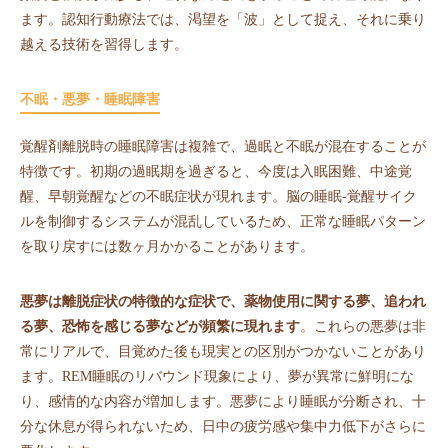
ます。認知行動療法では、渇望を「波」として捉え、それに乗り
越える技術を習得します。
不眠・悪夢・睡眠障害
覚醒剤離脱時の睡眠障害は複雑で、過眠と不眠が混在することが
特徴です。初期の過眠期を過ぎると、今度は入眠困難、中途覚
醒、早朝覚醒などの不眠症状が現れます。脳の睡眠-覚醒サイク
ルを制御するシステムが混乱しているため、正常な睡眠パターン
を取り戻すには数ヶ月かかることがあります。
悪夢は離脱症状の特徴的な症状で、薬物使用に関する夢、追われ
る夢、恐怖を感じる夢などが頻繁に現れます
。これらの悪夢は非
常にリアルで、目覚めた後も現実との区別がつかないことがあり
ます。REM睡眠のリバウンド現象により、夢が異常に鮮明にな
り、感情的な内容が増加します。悪夢により睡眠が分断され、十
分な休息が得られないため、日中の疲労感や集中力低下がさらに