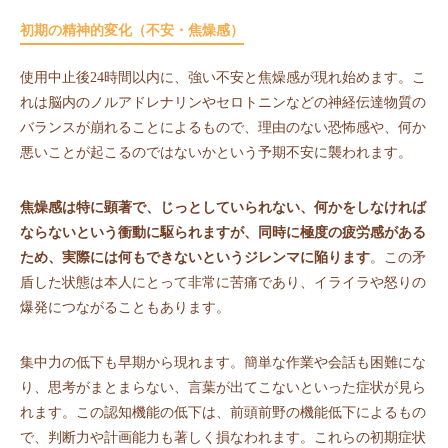
初期の精神的変化（不安・焦燥感）
使用中止後24時間以内に、強い不安と焦燥感が現れ始めます。こ
れは脳内のノルアドレナリンやセロトニンなどの神経伝達物質の
バランスが崩れることによるもので、理由のない恐怖感や、何か
悪いことが起こるのではないかという予期不安に襲われます。
焦燥感は特に顕著で、じっとしていられない、何かをしなければ
ならないという衝動に駆られますが、同時に極度の疲労感がある
ため、実際には何もできないというジレンマに陥ります
。この矛
盾した状態は本人にとって非常に苦痛であり、イライラや怒りの
爆発につながることもあります。
集中力の低下も早期から現れます。簡単な作業や会話も困難にな
り、思考がまとまらない、言葉が出てこないといった症状が見ら
れます。この認知機能の低下は、前頭前野の機能低下によるもの
で、判断力や計画能力も著しく損なわれます。これらの初期症状