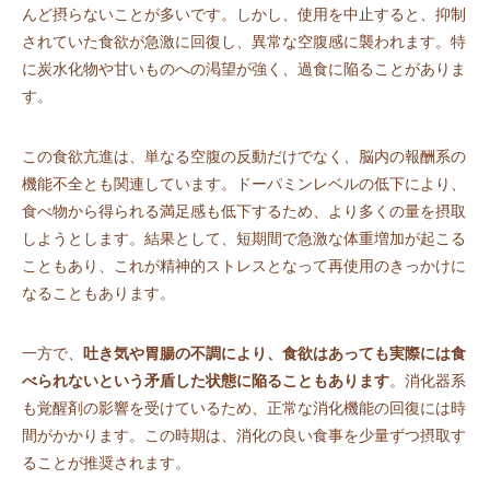
んど摂らないことが多いです。しかし、使用を中止すると、抑制
されていた食欲が急激に回復し、異常な空腹感に襲われます。特
に炭水化物や甘いものへの渇望が強く、過食に陥ることがありま
す。
この食欲亢進は、単なる空腹の反動だけでなく、脳内の報酬系の
機能不全とも関連しています。ドーパミンレベルの低下により、
食べ物から得られる満足感も低下するため、より多くの量を摂取
しようとします。結果として、短期間で急激な体重増加が起こる
こともあり、これが精神的ストレスとなって再使用のきっかけに
なることもあります。
一方で、
吐き気や胃腸の不調により、食欲はあっても実際には食
べられないという矛盾した状態に陥ることもあります
。消化器系
も覚醒剤の影響を受けているため、正常な消化機能の回復には時
間がかかります。この時期は、消化の良い食事を少量ずつ摂取す
ることが推奨されます。