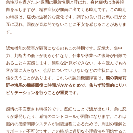
急性期を過ぎた1-4週間は亜急性期と呼ばれ、身体症状は改善傾
向を示しますが、精神症状が前面に出てくる時期です。この時期
の特徴は、症状の波状的な変化です。調子の良い日と悪い日が交
互に現れ、回復が直線的でないことに不安を感じることがありま
す。
認知機能の障害が顕著になるのもこの時期です。記憶力、集中
力、判断力の低下が明らかになり、仕事や学業への復帰が困難で
あることを実感します。簡単な計算ができない、本を読んでも内
容が頭に入らない、会話についていけないなどの症状により、自
信を失うことがあります。これらの認知機能障害は、
脳の前頭前
野や海馬の機能回復に時間がかかるためで、焦らず段階的にリハ
ビリテーションを行うことが重要
です。
感情の不安定さも特徴的です。些細なことで涙が出たり、急に怒
りが爆発したり、感情のコントロールが困難になります。これは
脳内の感情調節システムが回復過程にあるためで、周囲の理解と
サポートが不可欠です。この時期に適切な心理療法を開始するこ