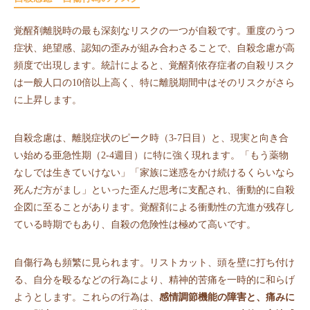
覚醒剤離脱時の最も深刻なリスクの一つが自殺です。重度のうつ
症状、絶望感、認知の歪みが組み合わさることで、自殺念慮が高
頻度で出現します。統計によると、覚醒剤依存症者の自殺リスク
は一般人口の10倍以上高く、特に離脱期間中はそのリスクがさら
に上昇します。
自殺念慮は、離脱症状のピーク時（3-7日目）と、現実と向き合
い始める亜急性期（2-4週目）に特に強く現れます。「もう薬物
なしでは生きていけない」「家族に迷惑をかけ続けるくらいなら
死んだ方がまし」といった歪んだ思考に支配され、衝動的に自殺
企図に至ることがあります。覚醒剤による衝動性の亢進が残存し
ている時期でもあり、自殺の危険性は極めて高いです。
自傷行為も頻繁に見られます。リストカット、頭を壁に打ち付け
る、自分を殴るなどの行為により、精神的苦痛を一時的に和らげ
ようとします。これらの行為は、
感情調節機能の障害と、痛みに