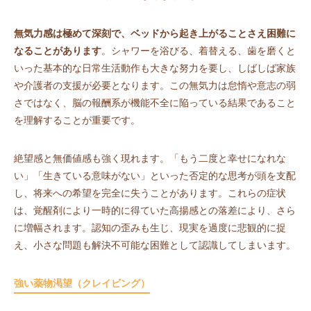
無気力感は極めて深刻で、ベッドから起き上がることさえ困難に
なることがあります
。シャワーを浴びる、着替える、歯を磨くと
いった基本的な日常生活動作も大きな努力を要し、しばしば家族
や介護者の支援が必要となります。この無気力は怠惰や意志の弱
さではなく、脳の報酬系が機能不全に陥っている結果であること
を理解することが重要です。
絶望感と無価値感も強く現れます。「もう二度と幸せになれな
い」「生きている意味がない」といった否定的な思考が頭を支配
し、将来への希望を完全に失うことがあります。これらの症状
は、覚醒剤により一時的に得ていた高揚感との落差により、さら
に増幅されます。認知の歪みも生じ、現実を過度に悲観的に捉
え、小さな問題も解決不可能な困難として認識してしまいます。
強い薬物渇望（クレイビング）