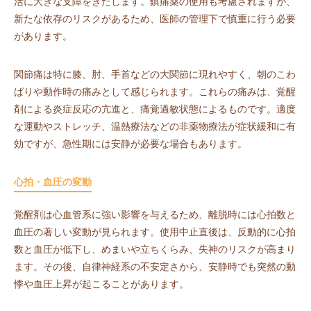
活に大きな支障をきたします。鎮痛薬の使用も考慮されますが、
新たな依存のリスクがあるため、医師の管理下で慎重に行う必要
があります。
関節痛は特に膝、肘、手首などの大関節に現れやすく、朝のこわ
ばりや動作時の痛みとして感じられます。これらの痛みは、覚醒
剤による炎症反応の亢進と、痛覚過敏状態によるものです。適度
な運動やストレッチ、温熱療法などの非薬物療法が症状緩和に有
効ですが、急性期には安静が必要な場合もあります。
心拍・血圧の変動
覚醒剤は心血管系に強い影響を与えるため、離脱時には心拍数と
血圧の著しい変動が見られます。使用中止直後は、反動的に心拍
数と血圧が低下し、めまいや立ちくらみ、失神のリスクが高まり
ます。その後、自律神経系の不安定さから、安静時でも突然の動
悸や血圧上昇が起こることがあります。