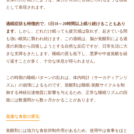
として表現されます。
過眠症状も特徴的で、1日18～20時間以上眠り続けることもあり
ます
。しかし、どれだけ眠っても疲労感は取れず、起きている間
も強い眠気に襲われ続けます。この過眠は、脳が覚醒剤による過
度の刺激から回復しようとする自然な反応ですが、日常生活に大
きな支障をきたします。睡眠の質も低下し、悪夢や中途覚醒を繰
り返すことが多く、十分な休息が得られません。
この時期の睡眠パターンの乱れは、体内時計（サーカディアンリ
ズム）の崩壊によるものです。覚醒剤は睡眠-覚醒サイクルを制
御する神経伝達物質に影響を与えるため、正常な睡眠リズムの回
復には数週間から数ヶ月かかることがあります。
急激な食欲の変化
覚醒剤には強力な食欲抑制作用があるため、使用中は食事をほと