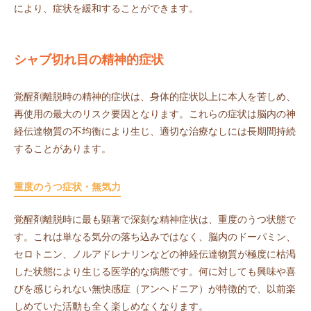
により、症状を緩和することができます。
シャブ切れ目の精神的症状
覚醒剤離脱時の精神的症状は、身体的症状以上に本人を苦しめ、
再使用の最大のリスク要因となります。これらの症状は脳内の神
経伝達物質の不均衡により生じ、適切な治療なしには長期間持続
することがあります。
重度のうつ症状・無気力
覚醒剤離脱時に最も顕著で深刻な精神症状は、重度のうつ状態で
す。これは単なる気分の落ち込みではなく、脳内のドーパミン、
セロトニン、ノルアドレナリンなどの神経伝達物質が極度に枯渇
した状態により生じる医学的な病態です。何に対しても興味や喜
びを感じられない無快感症（アンヘドニア）が特徴的で、以前楽
しめていた活動も全く楽しめなくなります。