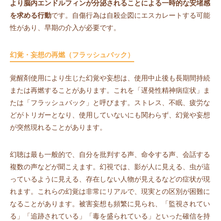
より脳内エンドルフィンが分泌されることによる一時的な安堵感
を求める行動
です。自傷行為は自殺企図にエスカレートする可能
性があり、早期の介入が必要です。
幻覚・妄想の再燃（フラッシュバック）
覚醒剤使用により生じた幻覚や妄想は、使用中止後も長期間持続
または再燃することがあります。これを「遅発性精神病症状」ま
たは「フラッシュバック」と呼びます。ストレス、不眠、疲労な
どがトリガーとなり、使用していないにも関わらず、幻覚や妄想
が突然現れることがあります。
幻聴は最も一般的で、自分を批判する声、命令する声、会話する
複数の声などが聞こえます。幻視では、影が人に見える、虫が這
っているように見える、存在しない人物が見えるなどの症状が現
れます。これらの幻覚は非常にリアルで、現実との区別が困難に
なることがあります。被害妄想も頻繁に見られ、「監視されてい
る」「追跡されている」「毒を盛られている」といった確信を持