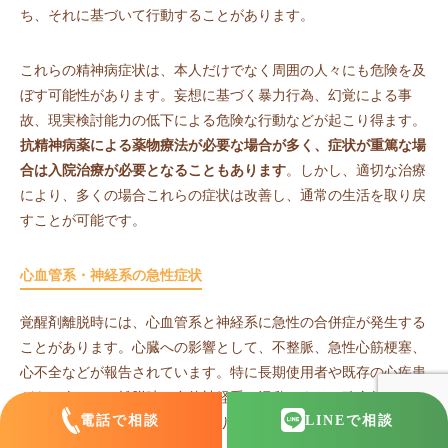
ち、それに基づいて行動することがあります。
これらの精神病症状は、本人だけでなく周囲の人々にも危険を及
ぼす可能性があります。妄想に基づく暴力行為、幻覚による事
故、現実検討能力の低下による危険な行動などが起こり得ます。
抗精神病薬による薬物療法が必要な場合が多く、症状が重篤な場
合は入院治療が必要となることもあります
。しかし、適切な治療
により、多くの場合これらの症状は改善し、通常の生活を取り戻
すことが可能です。
心血管系・神経系の急性症状
覚醒剤離脱時には、心血管系と神経系に急性の合併症が発生する
ことがあります。心臓への影響として、不整脈、急性心筋梗塞、
心不全などが報告されています。特に長期使用者や既存の心疾患
がある人では、離脱時の自律神経系の混乱により、致命的な心血
電話で相談
LINE
で相談
管イベントが起こるリスクがあります。