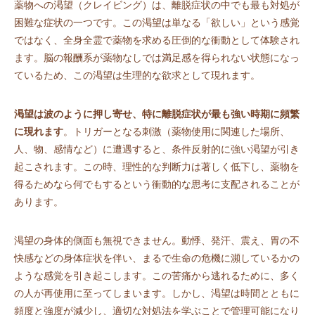
薬物への渇望（クレイビング）は、離脱症状の中でも最も対処が
困難な症状の一つです。この渇望は単なる「欲しい」という感覚
ではなく、全身全霊で薬物を求める圧倒的な衝動として体験され
ます。脳の報酬系が薬物なしでは満足感を得られない状態になっ
ているため、この渇望は生理的な欲求として現れます。
渇望は波のように押し寄せ、特に離脱症状が最も強い時期に頻繁
に現れます
。トリガーとなる刺激（薬物使用に関連した場所、
人、物、感情など）に遭遇すると、条件反射的に強い渇望が引き
起こされます。この時、理性的な判断力は著しく低下し、薬物を
得るためなら何でもするという衝動的な思考に支配されることが
あります。
渇望の身体的側面も無視できません。動悸、発汗、震え、胃の不
快感などの身体症状を伴い、まるで生命の危機に瀕しているかの
ような感覚を引き起こします。この苦痛から逃れるために、多く
の人が再使用に至ってしまいます。しかし、渇望は時間とともに
頻度と強度が減少し、適切な対処法を学ぶことで管理可能になり