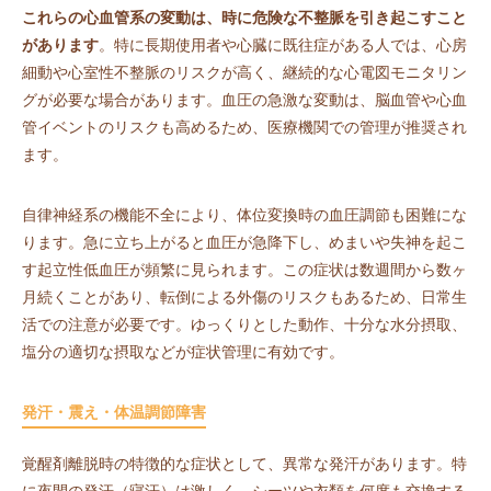
これらの心血管系の変動は、時に危険な不整脈を引き起こすこと
があります
。特に長期使用者や心臓に既往症がある人では、心房
細動や心室性不整脈のリスクが高く、継続的な心電図モニタリン
グが必要な場合があります。血圧の急激な変動は、脳血管や心血
管イベントのリスクも高めるため、医療機関での管理が推奨され
ます。
自律神経系の機能不全により、体位変換時の血圧調節も困難にな
ります。急に立ち上がると血圧が急降下し、めまいや失神を起こ
す起立性低血圧が頻繁に見られます。この症状は数週間から数ヶ
月続くことがあり、転倒による外傷のリスクもあるため、日常生
活での注意が必要です。ゆっくりとした動作、十分な水分摂取、
塩分の適切な摂取などが症状管理に有効です。
発汗・震え・体温調節障害
覚醒剤離脱時の特徴的な症状として、異常な発汗があります。特