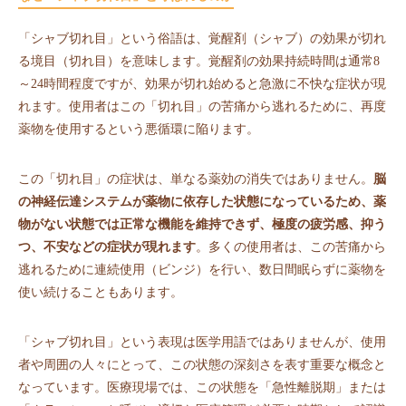
「シャブ切れ目」という俗語は、覚醒剤（シャブ）の効果が切れ
る境目（切れ目）を意味します。覚醒剤の効果持続時間は通常8
～24時間程度ですが、効果が切れ始めると急激に不快な症状が現
れます。使用者はこの「切れ目」の苦痛から逃れるために、再度
薬物を使用するという悪循環に陥ります。
この「切れ目」の症状は、単なる薬効の消失ではありません。
脳
の神経伝達システムが薬物に依存した状態になっているため、薬
物がない状態では正常な機能を維持できず、極度の疲労感、抑う
つ、不安などの症状が現れます
。多くの使用者は、この苦痛から
逃れるために連続使用（ビンジ）を行い、数日間眠らずに薬物を
使い続けることもあります。
「シャブ切れ目」という表現は医学用語ではありませんが、使用
者や周囲の人々にとって、この状態の深刻さを表す重要な概念と
なっています。医療現場では、この状態を「急性離脱期」または