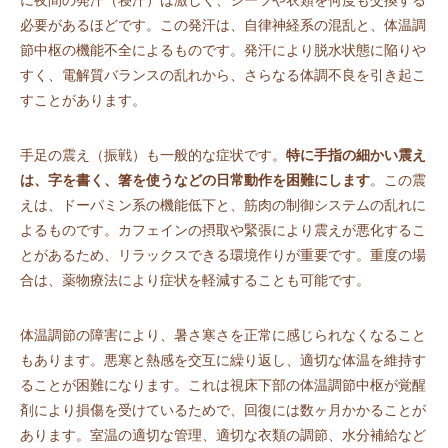
に夜間の発汗（寝汗）は激しく、シーツや衣類を何度も交換する
必要があるほどです。この発汗は、自律神経系の混乱と、体温調
節中枢の機能不全によるものです。発汗により脱水状態に陥りや
すく、電解質バランスの乱れから、さらなる体調不良を引き起こ
すことがあります。
手足の震え（振戦）も一般的な症状です。
特に手指の細かい震え
は、字を書く、箸を使うなどの日常動作を困難にします
。この震
えは、ドーパミン系の機能低下と、筋肉の制御システムの乱れに
よるものです。カフェインの摂取や緊張により震えが悪化するこ
とがあるため、リラックスできる環境作りが重要です。重度の場
合は、薬物療法により症状を軽減することも可能です。
体温調節の障害により、暑さ寒さを正常に感じられなくなること
もあります。悪寒と熱感を交互に繰り返し、適切な体温を維持す
ることが困難になります。これは視床下部の体温調節中枢が覚醒
剤により損傷を受けているためで、回復には数ヶ月かかることが
あります。室温の適切な管理、適切な衣類の調節、水分補給など