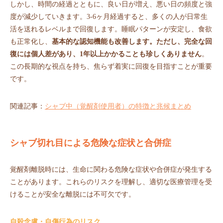
しかし、時間の経過とともに、良い日が増え、悪い日の頻度と強
度が減少していきます。3-6ヶ月経過すると、多くの人が日常生
活を送れるレベルまで回復します。睡眠パターンが安定し、食欲
も正常化し、
基本的な認知機能も改善します。ただし、完全な回
復には個人差があり、1年以上かかることも珍しくありません
。
この長期的な視点を持ち、焦らず着実に回復を目指すことが重要
です。
関連記事：
シャブ中（覚醒剤使用者）の特徴と兆候まとめ
シャブ切れ目による危険な症状と合併症
覚醒剤離脱時には、生命に関わる危険な症状や合併症が発生する
ことがあります。これらのリスクを理解し、適切な医療管理を受
けることが安全な離脱には不可欠です。
自殺念慮・自傷行為のリスク