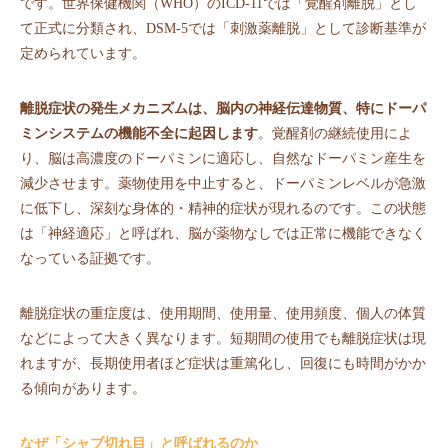
です。世界保健機関（WHO）のICD-11では「覚醒剤離脱」とし
て正式に分類され、DSM-5では「刺激薬離脱」として診断基準が
定められています。
離脱症状の発生メカニズムは、脳内の神経伝達物質、特にドーパ
ミンシステムの機能不全に起因します
。覚醒剤の継続使用によ
り、脳は高濃度のドーパミンに適応し、自然なドーパミン産生を
減少させます。薬物使用を中止すると、ドーパミンレベルが急激
に低下し、深刻な身体的・精神的症状が現れるのです。この状態
は「神経適応」と呼ばれ、脳が薬物なしでは正常に機能できなく
なっている証拠です。
離脱症状の重症度は、使用期間、使用量、使用頻度、個人の体質
などによって大きく異なります。短期間の使用でも離脱症状は現
れますが、長期使用者ほど症状は重篤化し、回復にも時間がかか
る傾向があります。
なぜ「シャブ切れ目」と呼ばれるのか