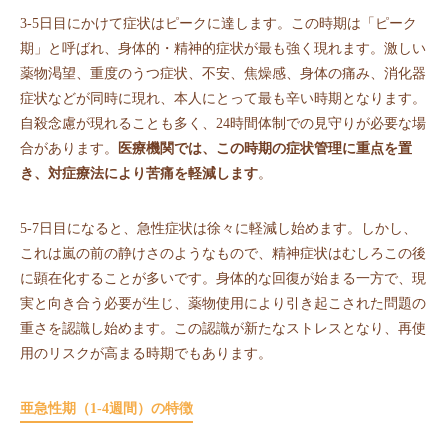
3-5日目にかけて症状はピークに達します。この時期は「ピーク
期」と呼ばれ、身体的・精神的症状が最も強く現れます。激しい
薬物渇望、重度のうつ症状、不安、焦燥感、身体の痛み、消化器
症状などが同時に現れ、本人にとって最も辛い時期となります。
自殺念慮が現れることも多く、24時間体制での見守りが必要な場
合があります。
医療機関では、この時期の症状管理に重点を置
き、対症療法により苦痛を軽減します
。
5-7日目になると、急性症状は徐々に軽減し始めます。しかし、
これは嵐の前の静けさのようなもので、精神症状はむしろこの後
に顕在化することが多いです。身体的な回復が始まる一方で、現
実と向き合う必要が生じ、薬物使用により引き起こされた問題の
重さを認識し始めます。この認識が新たなストレスとなり、再使
用のリスクが高まる時期でもあります。
亜急性期（1-4週間）の特徴