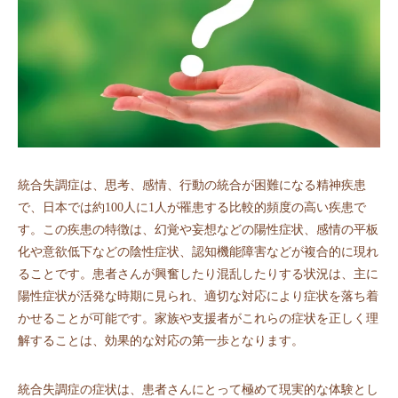
統合失調症は、思考、感情、行動の統合が困難になる精神疾患
で、日本では約100人に1人が罹患する比較的頻度の高い疾患で
す。この疾患の特徴は、幻覚や妄想などの陽性症状、感情の平板
化や意欲低下などの陰性症状、認知機能障害などが複合的に現れ
ることです。患者さんが興奮したり混乱したりする状況は、主に
陽性症状が活発な時期に見られ、適切な対応により症状を落ち着
かせることが可能です。家族や支援者がこれらの症状を正しく理
解することは、効果的な対応の第一歩となります。
統合失調症の症状は、患者さんにとって極めて現実的な体験とし