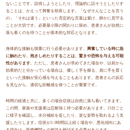
ないことです。説得しようとしたり、理論的に話そうとしたりす
ることは、かえって興奮を助長します。「なぜそんなことを言う
の」「それは違う」といった否定的な言葉は避け、静かに見守る
ことが大切です。必要最小限の関わりに留め、患者さんが自然に
落ち着くのを待つことが基本的な対応となります。
身体的な接触も慎重に行う必要があります。
興奮している時に急
に触れたり、抱きしめたりすることは、驚きや恐怖を与える可能
性があります
。ただし、患者さんが求めてきた場合や、以前から
効果的だと分かっている場合は、優しく手を握る、肩に手を置く
といった接触が安心感を与えることもあります。患者さんの反応
を見ながら、適切な距離感を保つことが重要です。
時間の経過と共に、多くの場合症状は自然に落ち着いてきます。
この間、家族や支援者は忍耐強く待つ必要があります。15分ごと
に様子を確認し、水分補給を促したり、楽な姿勢を取れるよう支
援したりします。症状が2-3時間以上続く場合や、悪化傾向にあ
る場合は、医療機関への相談を検討する必要があります。