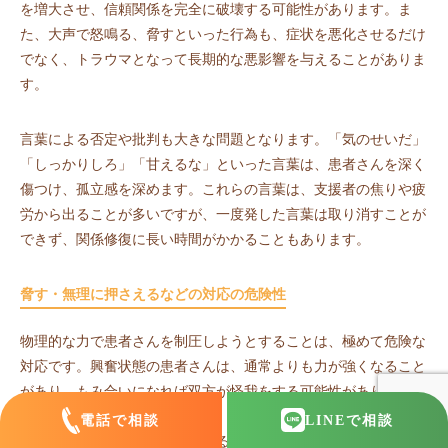
を増大させ、信頼関係を完全に破壊する可能性があります。ま
た、大声で怒鳴る、脅すといった行為も、症状を悪化させるだけ
でなく、トラウマとなって長期的な悪影響を与えることがありま
す。
言葉による否定や批判も大きな問題となります。「気のせいだ」
「しっかりしろ」「甘えるな」といった言葉は、患者さんを深く
傷つけ、孤立感を深めます。これらの言葉は、支援者の焦りや疲
労から出ることが多いですが、一度発した言葉は取り消すことが
できず、関係修復に長い時間がかかることもあります。
脅す・無理に押さえるなどの対応の危険性
物理的な力で患者さんを制圧しようとすることは、極めて危険な
対応です。興奮状態の患者さんは、通常よりも力が強くなること
があり、もみ合いになれば双方が怪我をする可能性があります。
また、押さえつけられることで、患者さんは「襲われている」と
電話で相談
LINE
で相談
感じ、さらにパニック状態に陥ることがあります。これは症状を