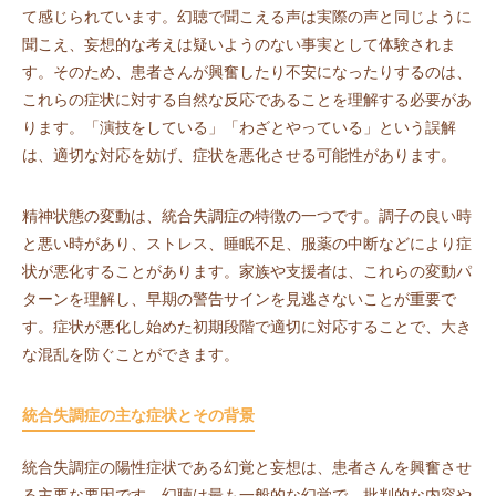
て感じられています。幻聴で聞こえる声は実際の声と同じように
聞こえ、妄想的な考えは疑いようのない事実として体験されま
す。そのため、患者さんが興奮したり不安になったりするのは、
これらの症状に対する自然な反応であることを理解する必要があ
ります。「演技をしている」「わざとやっている」という誤解
は、適切な対応を妨げ、症状を悪化させる可能性があります。
精神状態の変動は、統合失調症の特徴の一つです。調子の良い時
と悪い時があり、ストレス、睡眠不足、服薬の中断などにより症
状が悪化することがあります。家族や支援者は、これらの変動パ
ターンを理解し、早期の警告サインを見逃さないことが重要で
す。症状が悪化し始めた初期段階で適切に対応することで、大き
な混乱を防ぐことができます。
統合失調症の主な症状とその背景
統合失調症の陽性症状である幻覚と妄想は、患者さんを興奮させ
る主要な要因です。幻聴は最も一般的な幻覚で、批判的な内容や