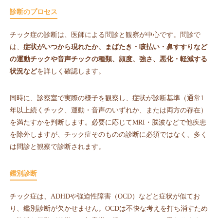
診断のプロセス
チック症の診断は、医師による問診と観察が中心です。問診で
は、
症状がいつから現れたか、まばたき・咳払い・鼻すすりなど
の運動チックや音声チックの種類、頻度、強さ、悪化・軽減する
状況など
を詳しく確認します。
同時に、診察室で実際の様子を観察し、症状が診断基準（通常1
年以上続くチック、運動・音声のいずれか、または両方の存在）
を満たすかを判断します。必要に応じてMRI・脳波などで他疾患
を除外しますが、チック症そのものの診断に必須ではなく、多く
は問診と観察で診断されます。
鑑別診断
チック症は、ADHDや強迫性障害（OCD）などと症状が似てお
り、鑑別診断が欠かせません。OCDは不快な考えを打ち消すため