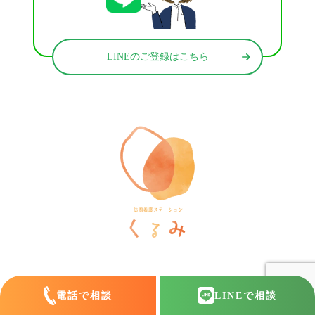
LINEのご登録はこちら
訪問看護ステーションくるみ
〒546-0031
大阪府大阪市東住吉区田辺5-1-37
電話で相談
LINE
で相談
ラ・ヴィーア米田607号室