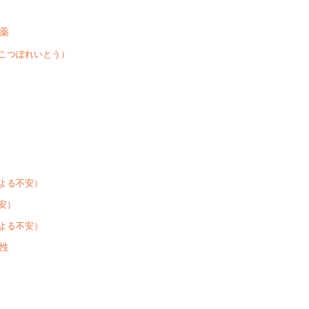
薬
こつぼれいとう）
よる不安）
安）
よる不安）
性