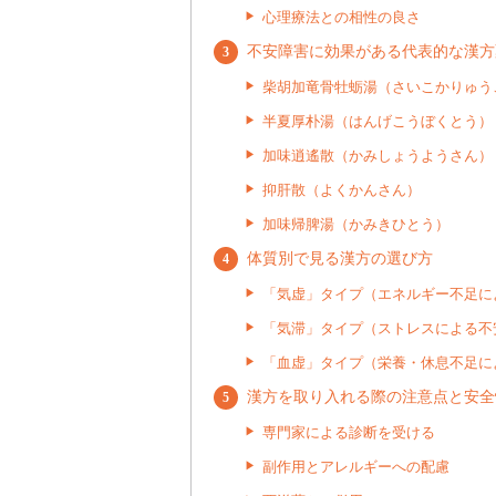
心理療法との相性の良さ
不安障害に効果がある代表的な漢方
柴胡加竜骨牡蛎湯（さいこかりゅう
半夏厚朴湯（はんげこうぼくとう）
加味逍遙散（かみしょうようさん）
抑肝散（よくかんさん）
加味帰脾湯（かみきひとう）
体質別で見る漢方の選び方
「気虚」タイプ（エネルギー不足に
「気滞」タイプ（ストレスによる不
「血虚」タイプ（栄養・休息不足に
漢方を取り入れる際の注意点と安全
専門家による診断を受ける
副作用とアレルギーへの配慮