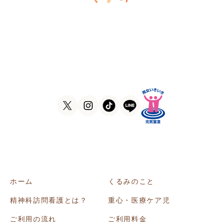
訪問看護ステーションくるみ
〒546-0031
大阪府大阪市東住吉区田辺5-1-37
ラ・ヴィーア米田607号室
TEL
06-6105-1756
FAX
06-7635-8338
ホーム
くるみのこと
精神科訪問看護とは？
重心・医療ケア児
ご利用の流れ
ご利用料金