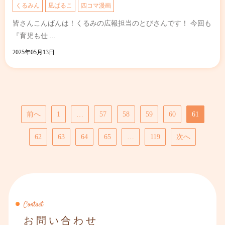
くるみん
凪ぱるこ
四コマ漫画
皆さんこんばんは！くるみの広報担当のとびさんです！ 今回も
『育児も仕 ...
2025年05月13日
前へ
1
…
57
58
59
60
61
62
63
64
65
…
119
次へ
Contact
お問い合わせ