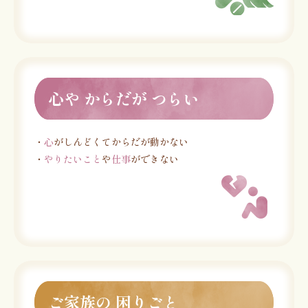
心や からだが つらい
・
心
がしんどくてからだが動かない
・
やりたいこと
や
仕事
ができない
ご家族の 困りごと