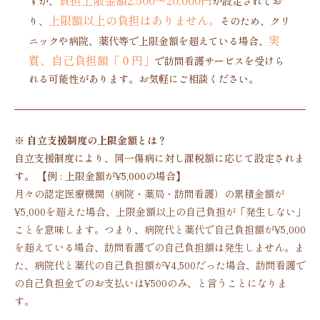
負担上限金額2,500〜20,000円
すが、
が設定されてお
上限額以上の負担はありません。
り、
そのため、クリ
実
ニックや病院、薬代等で上限金額を超えている場合、
質、自己負担額「０円」
で訪問看護サービスを受けら
れる可能性があります。お気軽にご相談ください。
※ 自立支援制度の上限金額とは？
自立支援制度により、同一傷病に対し課税額に応じて設定されま
す。 【例 : 上限金額が¥5,000の場合】
月々の認定医療機関（病院・薬局・訪問看護）の累積金額が
¥5,000を超えた場合、上限金額以上の自己負担が「発生しない」
ことを意味します。つまり、病院代と薬代で自己負担額が¥5,000
を超えている場合、訪問看護での自己負担額は発生しません。ま
た、病院代と薬代の自己負担額が¥4,500だった場合、訪問看護で
の自己負担金でのお支払いは¥500のみ、と言うことになりま
す。