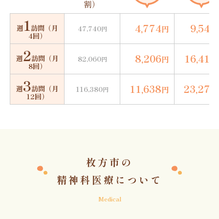
割）
1
4,774
9,548
週
訪問
（月
円
47,740
円
4回）
2
8,206
16,412
週
訪問
（月
円
82,060
円
8回）
3
11,638
23,276
週
訪問
（月
円
116,380
円
12回）
枚方市の
精神科医療について
Medical