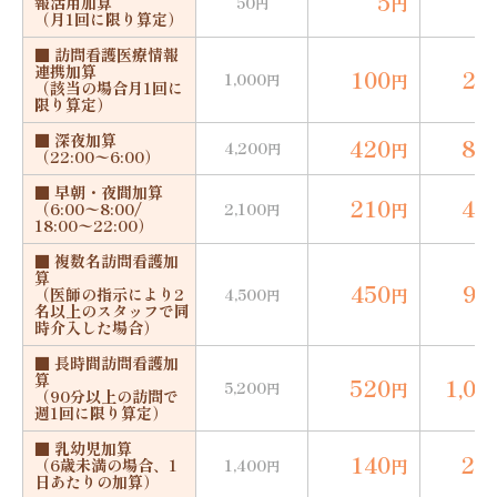
5
1
円
報活用加算
50
円
（月1回に限り算定）
■ 訪問看護医療情報
連携加算
100
20
1,000
円
円
（該当の場合月1回に
限り算定）
■ 深夜加算
420
84
4,200
円
円
（22:00〜6:00）
■ 早朝・夜間加算
210
42
円
（6:00〜8:00/
2,100
円
18:00〜22:00）
■ 複数名訪問看護加
算
450
90
円
（医師の指示により2
4,500
円
名以上のスタッフで同
時介入した場合）
■ 長時間訪問看護加
算
520
1,04
5,200
円
円
（90分以上の訪問で
週1回に限り算定）
■ 乳幼児加算
140
28
円
（6歳未満の場合、1
1,400
円
日あたりの加算）