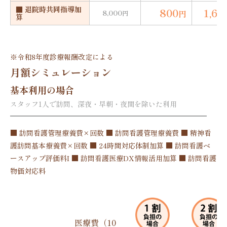
■ 退院時共同指導加
800
1,60
8,000
円
円
算
※
令和8年度診療報酬改定
による
月額シミュレーション
基本利用の場合
スタッフ1人で訪問、深夜・早朝・夜間を除いた利用
■ 訪問看護管理療養費×回数 ■ 訪問看護管理療養費 ■ 精神看
護訪問基本療養費×回数 ■ 24時間対応体制加算 ■ 訪問看護ベ
ースアップ評価料I ■ 訪問看護医療DX情報活用加算 ■ 訪問看護
物価対応料
医療費（10