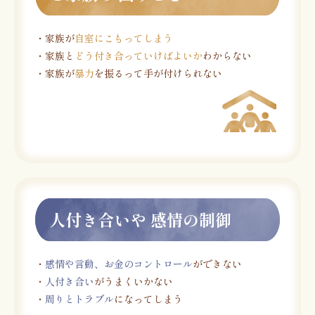
・家族が
自室にこもってしまう
・家族と
どう付き合っていけばよいか
わからない
・家族が
暴力
を振るって手が付けられない
人付き合いや 感情の制御
・
感情や言動、お金のコントロール
ができない
・
人付き合い
がうまくいかない
・
周りとトラブル
になってしまう