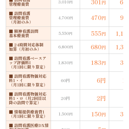
301
60
3,010
円
円
管理療養費
■ 訪問看護
470
94
円
管理療養費
4,700
円
（月初のみ）
■ 精神看護訪問
555
1,11
5,550
円
円
基本療養費
■ 24時間対応体制
680
1,36
6,800
円
円
加算（月初のみ）
■ 訪問看護ベースア
183
36
円
ップ評価料I
1,830
円
（月1回に限り算定）
■
訪問看護物価対応
6円
1
料1・イ
60円
（月1回に限り算定）
■ 訪問看護物価対応
2円
料1・ロ（月2回目以
20円
降の訪問で算定）
■ 情報提供療養費1
150
30
1,500
円
円
（月1回に限り算定）
■ 訪問看護医療DX情