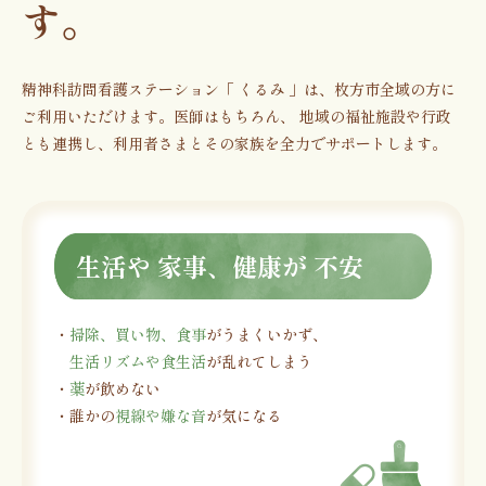
す。
精神科訪問看護ステーション「 くるみ 」は、枚方市全域の方に
ご利用いただけます。医師はもちろん、
地域の福祉施設や行政
とも連携し、利用者さまとその家族を全力でサポートします。
生活や 家事、健康が 不安
・
掃除、買い物、食事
がうまくいかず、
生活リズムや食生活
が乱れてしまう
・
薬
が飲めない
・誰かの
視線や嫌な音
が気になる