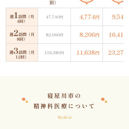
割）
1
4,774
9,548
週
訪問
（月
円
47,740
円
4回）
2
8,206
16,412
週
訪問
（月
円
82,060
円
8回）
3
11,638
23,276
週
訪問
（月
円
116,380
円
12回）
寝屋川市の
精神科医療について
Medical