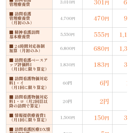
301
60
3,010
円
円
管理療養費
■ 訪問看護
470
94
円
管理療養費
4,700
円
（月初のみ）
■ 精神看護訪問
555
1,11
5,550
円
円
基本療養費
■ 24時間対応体制
680
1,36
6,800
円
円
加算（月初のみ）
■ 訪問看護ベースア
183
36
円
ップ評価料I
1,830
円
（月1回に限り算定）
■
訪問看護物価対応
6円
1
料1・イ
60円
（月1回に限り算定）
■ 訪問看護物価対応
2円
料1・ロ（月2回目以
20円
降の訪問で算定）
■ 情報提供療養費1
150
30
1,500
円
円
（月1回に限り算定）
■ 訪問看護医療DX情