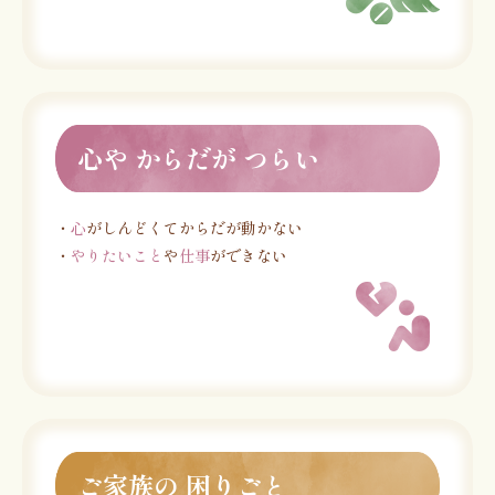
心や からだが つらい
・
心
がしんどくてからだが動かない
・
やりたいこと
や
仕事
ができない
ご家族の 困りごと