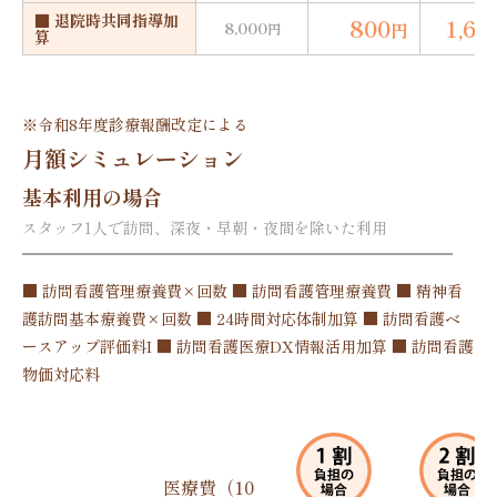
■ 退院時共同指導加
800
1,60
8,000
円
円
算
※
令和8年度診療報酬改定
による
月額シミュレーション
基本利用の場合
スタッフ1人で訪問、深夜・早朝・夜間を除いた利用
■ 訪問看護管理療養費×回数 ■ 訪問看護管理療養費 ■ 精神看
護訪問基本療養費×回数 ■ 24時間対応体制加算 ■ 訪問看護ベ
ースアップ評価料I ■ 訪問看護医療DX情報活用加算 ■ 訪問看護
物価対応料
医療費（10