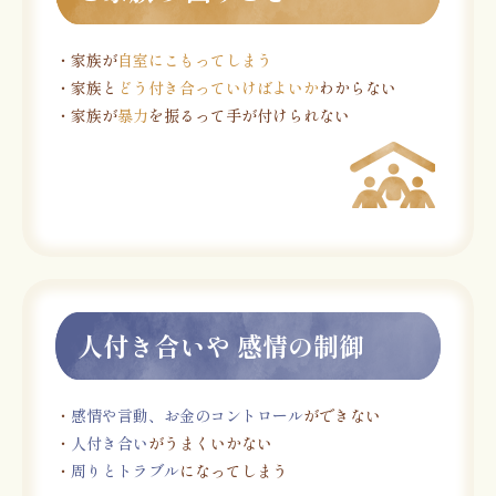
・家族が
自室にこもってしまう
・家族と
どう付き合っていけばよいか
わからない
・家族が
暴力
を振るって手が付けられない
人付き合いや 感情の制御
・
感情や言動、お金のコントロール
ができない
・
人付き合い
がうまくいかない
・
周りとトラブル
になってしまう