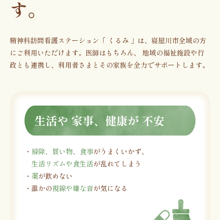
す。
精神科訪問看護ステーション「 くるみ 」は、寝屋川市全域の方
にご利用いただけます。医師はもちろん、
地域の福祉施設や行
政とも連携し、利用者さまとその家族を全力でサポートします。
生活や 家事、健康が 不安
・
掃除、買い物、食事
がうまくいかず、
生活リズムや食生活
が乱れてしまう
・
薬
が飲めない
・誰かの
視線や嫌な音
が気になる