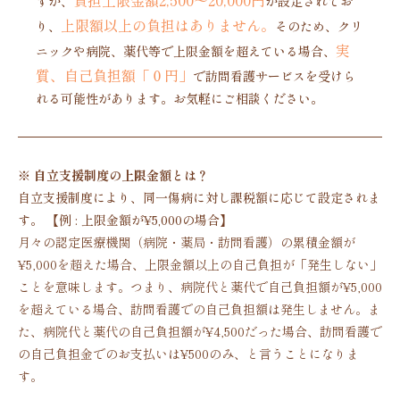
負担上限金額2,500〜20,000円
すが、
が設定されてお
上限額以上の負担はありません。
り、
そのため、クリ
実
ニックや病院、薬代等で上限金額を超えている場合、
質、自己負担額「０円」
で訪問看護サービスを受けら
れる可能性があります。お気軽にご相談ください。
※ 自立支援制度の上限金額とは？
自立支援制度により、同一傷病に対し課税額に応じて設定されま
す。 【例 : 上限金額が¥5,000の場合】
月々の認定医療機関（病院・薬局・訪問看護）の累積金額が
¥5,000を超えた場合、上限金額以上の自己負担が「発生しない」
ことを意味します。つまり、病院代と薬代で自己負担額が¥5,000
を超えている場合、訪問看護での自己負担額は発生しません。ま
た、病院代と薬代の自己負担額が¥4,500だった場合、訪問看護で
の自己負担金でのお支払いは¥500のみ、と言うことになりま
す。