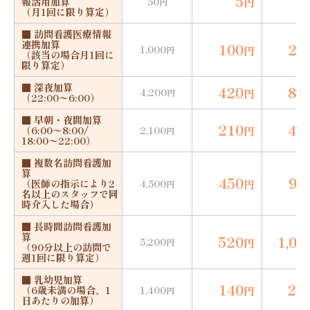
5
1
円
報活用加算
50
円
（月1回に限り算定）
■ 訪問看護医療情報
連携加算
100
20
1,000
円
円
（該当の場合月1回に
限り算定）
■ 深夜加算
420
84
4,200
円
円
（22:00〜6:00）
■ 早朝・夜間加算
210
42
円
（6:00〜8:00/
2,100
円
18:00〜22:00）
■ 複数名訪問看護加
算
450
90
円
（医師の指示により2
4,500
円
名以上のスタッフで同
時介入した場合）
■ 長時間訪問看護加
算
520
1,04
5,200
円
円
（90分以上の訪問で
週1回に限り算定）
■ 乳幼児加算
140
28
円
（6歳未満の場合、1
1,400
円
日あたりの加算）