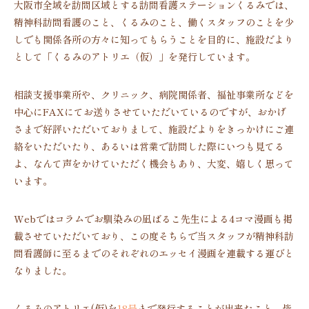
大阪市全域を訪問区域とする訪問看護ステーションくるみでは、
精神科訪問看護のこと、くるみのこと、働くスタッフのことを少
しでも関係各所の方々に知ってもらうことを目的に、施設だより
として「くるみのアトリエ（仮）」を発行しています。
相談支援事業所や、クリニック、病院関係者、福祉事業所などを
中心にFAXにてお送りさせていただいているのですが、おかげ
さまで好評いただいておりまして、施設だよりをきっかけにご連
絡をいただいたり、あるいは営業で訪問した際にいつも見てる
よ、なんて声をかけていただく機会もあり、大変、嬉しく思って
います。
Webではコラムでお馴染みの凪ばるこ先生による4コマ漫画も掲
載させていただいており、この度そちらで当スタッフが精神科訪
問看護師に至るまでのそれぞれのエッセイ漫画を連載する運びと
なりました。
くるみのアトリエ(仮)を
18号
まで発行することが出来たこと、皆