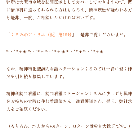
弊所は大阪市全域を訪問区域としてカバーしておりますので、既
に精神科に通っておられる方はもちろん、精神疾患が疑われる方
も是非、一度、ご相談いただければ幸いです。
「
くるみのアトリエ（仮）第18号
」、是非ご覧くださいませ。
*:・ﾟ*.+ ❀ *:・ﾟ*.+ *:・ﾟ*.+ ❀ *:・ﾟ*.+ *:・ﾟ*.+ ❀
なお、精神特化型訪問看護ステーションくるみでは一緒に働く仲
間を引き続き募集しています。
精神科訪問看護に、訪問看護ステーションくるみに少しでも興味
をお持ちの大阪に住む看護師さん、准看護師さん、是非、弊社求
人をご確認ください。
（もちろん、地方からのIターン、Uターン就労も大歓迎です。）