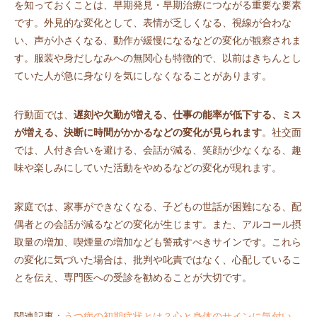
を知っておくことは、早期発見・早期治療につながる重要な要素
です。外見的な変化として、表情が乏しくなる、視線が合わな
い、声が小さくなる、動作が緩慢になるなどの変化が観察されま
す。服装や身だしなみへの無関心も特徴的で、以前はきちんとし
ていた人が急に身なりを気にしなくなることがあります。
行動面では、
遅刻や欠勤が増える、仕事の能率が低下する、ミス
が増える、決断に時間がかかるなどの変化が見られます
。社交面
では、人付き合いを避ける、会話が減る、笑顔が少なくなる、趣
味や楽しみにしていた活動をやめるなどの変化が現れます。
家庭では、家事ができなくなる、子どもの世話が困難になる、配
偶者との会話が減るなどの変化が生じます。また、アルコール摂
取量の増加、喫煙量の増加なども警戒すべきサインです。これら
の変化に気づいた場合は、批判や叱責ではなく、心配しているこ
とを伝え、専門医への受診を勧めることが大切です。
関連記事：
うつ病の初期症状とは？心と身体のサインに気付い