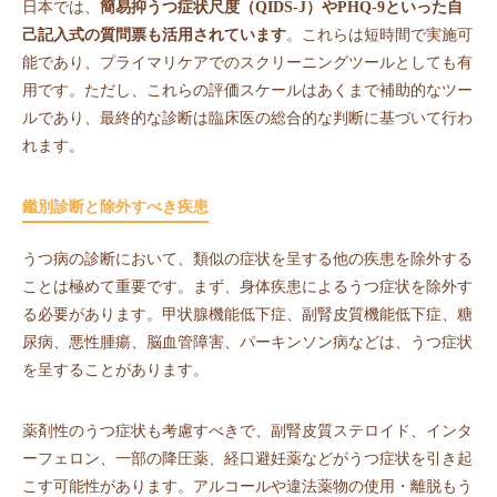
日本では、
簡易抑うつ症状尺度（QIDS-J）やPHQ-9といった自
己記入式の質問票も活用されています
。これらは短時間で実施可
能であり、プライマリケアでのスクリーニングツールとしても有
用です。ただし、これらの評価スケールはあくまで補助的なツー
ルであり、最終的な診断は臨床医の総合的な判断に基づいて行わ
れます。
鑑別診断と除外すべき疾患
うつ病の診断において、類似の症状を呈する他の疾患を除外する
ことは極めて重要です。まず、身体疾患によるうつ症状を除外す
る必要があります。甲状腺機能低下症、副腎皮質機能低下症、糖
尿病、悪性腫瘍、脳血管障害、パーキンソン病などは、うつ症状
を呈することがあります。
薬剤性のうつ症状も考慮すべきで、副腎皮質ステロイド、インタ
ーフェロン、一部の降圧薬、経口避妊薬などがうつ症状を引き起
こす可能性があります。アルコールや違法薬物の使用・離脱もう