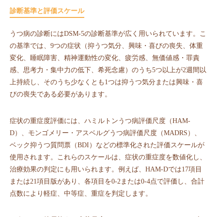
診断基準と評価スケール
うつ病の診断にはDSM-5の診断基準が広く用いられています。こ
の基準では、9つの症状（抑うつ気分、興味・喜びの喪失、体重
変化、睡眠障害、精神運動性の変化、疲労感、無価値感・罪責
感、思考力・集中力の低下、希死念慮）のうち5つ以上が2週間以
上持続し、そのうち少なくとも1つは抑うつ気分または興味・喜
びの喪失である必要があります。
症状の重症度評価には、ハミルトンうつ病評価尺度（HAM-
D）、モンゴメリー・アスベルグうつ病評価尺度（MADRS）、
ベック抑うつ質問票（BDI）などの標準化された評価スケールが
使用されます。これらのスケールは、症状の重症度を数値化し、
治療効果の判定にも用いられます。例えば、HAM-Dでは17項目
または21項目版があり、各項目を0-2または0-4点で評価し、合計
点数により軽症、中等症、重症を判定します。