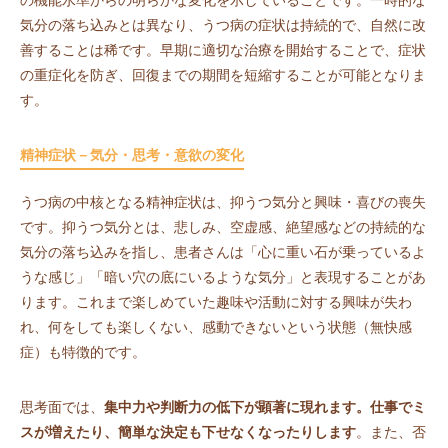
の機能水準からの明らかな変化を示していることです。一時的な
気分の落ち込みとは異なり、うつ病の症状は持続的で、自然に改
善することは稀です。早期に適切な治療を開始することで、症状
の重症化を防ぎ、回復までの期間を短縮することが可能となりま
す。
精神症状－気分・思考・意欲の変化
うつ病の中核となる精神症状は、抑うつ気分と興味・喜びの喪失
です。抑うつ気分とは、悲しみ、空虚感、絶望感などの持続的な
気分の落ち込みを指し、患者さんは「心に重い石が乗っているよ
うな感じ」「暗い穴の底にいるような気分」と表現することがあ
ります。これまで楽しめていた趣味や活動に対する興味が失わ
れ、何をしても楽しくない、感動できないという状態（無快感
症）も特徴的です。
思考面では、
集中力や判断力の低下が顕著に現れます。仕事でミ
スが増えたり、簡単な決定も下せなくなったりします
。また、否