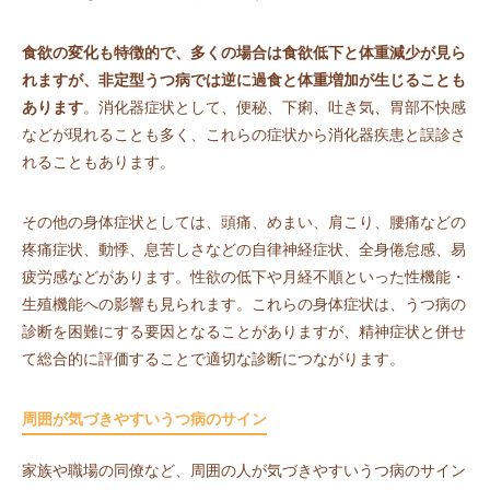
食欲の変化も特徴的で、多くの場合は食欲低下と体重減少が見ら
れますが、非定型うつ病では逆に過食と体重増加が生じることも
あります
。消化器症状として、便秘、下痢、吐き気、胃部不快感
などが現れることも多く、これらの症状から消化器疾患と誤診さ
れることもあります。
その他の身体症状としては、頭痛、めまい、肩こり、腰痛などの
疼痛症状、動悸、息苦しさなどの自律神経症状、全身倦怠感、易
疲労感などがあります。性欲の低下や月経不順といった性機能・
生殖機能への影響も見られます。これらの身体症状は、うつ病の
診断を困難にする要因となることがありますが、精神症状と併せ
て総合的に評価することで適切な診断につながります。
周囲が気づきやすいうつ病のサイン
家族や職場の同僚など、周囲の人が気づきやすいうつ病のサイン