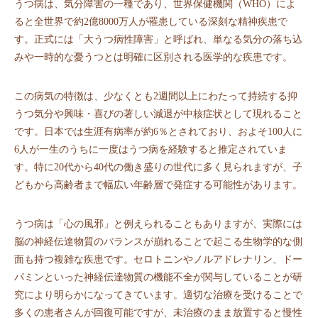
うつ病は、気分障害の一種であり、世界保健機関（WHO）によ
ると全世界で約2億8000万人が罹患している深刻な精神疾患で
す。正式には「大うつ病性障害」と呼ばれ、単なる気分の落ち込
みや一時的な憂うつとは明確に区別される医学的な疾患です。
この病気の特徴は、少なくとも2週間以上にわたって持続する抑
うつ気分や興味・喜びの著しい減退が中核症状として現れること
です。日本では生涯有病率が約6％とされており、およそ100人に
6人が一生のうちに一度はうつ病を経験すると推定されていま
す。特に20代から40代の働き盛りの世代に多く見られますが、子
どもから高齢者まで幅広い年齢層で発症する可能性があります。
うつ病は「心の風邪」と例えられることもありますが、実際には
脳の神経伝達物質のバランスが崩れることで起こる生物学的な側
面も持つ複雑な疾患です。セロトニンやノルアドレナリン、ドー
パミンといった神経伝達物質の機能不全が関与していることが研
究により明らかになってきています。適切な治療を受けることで
多くの患者さんが回復可能ですが、未治療のまま放置すると慢性