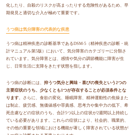
化したり、自殺のリスクが高まったりする危険性があるため、早
期発見と適切な介入が極めて重要です。
うつ病は気分障害の代表的な疾患
うつ病は精神疾患の診断基準であるDSM-5（精神疾患の診断・統
計マニュアル第5版）において、気分障害のカテゴリーに分類さ
れています。気分障害とは、感情や気分の調節機能に障害が生
じ、日常生活に支障をきたす状態を指します。
うつ病の診断には、
抑うつ気分と興味・喜びの喪失という2つの
主要症状のうち、少なくとも1つが存在することが必須条件とな
ります
。さらに、食欲の変化、睡眠障害、精神運動性の焦燥また
は制止、疲労感、無価値感や罪責感、思考力や集中力の低下、希
死念慮などの症状のうち、合計5つ以上の症状が2週間以上持続し
ている必要があります。これらの症状により、社会的、職業的、
その他の重要な領域における機能が著しく障害されている状態が