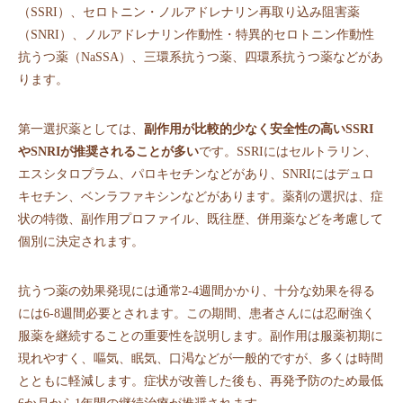
（SSRI）、セロトニン・ノルアドレナリン再取り込み阻害薬
（SNRI）、ノルアドレナリン作動性・特異的セロトニン作動性
抗うつ薬（NaSSA）、三環系抗うつ薬、四環系抗うつ薬などがあ
ります。
第一選択薬としては、
副作用が比較的少なく安全性の高いSSRI
やSNRIが推奨されることが多い
です。SSRIにはセルトラリン、
エスシタロプラム、パロキセチンなどがあり、SNRIにはデュロ
キセチン、ベンラファキシンなどがあります。薬剤の選択は、症
状の特徴、副作用プロファイル、既往歴、併用薬などを考慮して
個別に決定されます。
抗うつ薬の効果発現には通常2-4週間かかり、十分な効果を得る
には6-8週間必要とされます。この期間、患者さんには忍耐強く
服薬を継続することの重要性を説明します。副作用は服薬初期に
現れやすく、嘔気、眠気、口渇などが一般的ですが、多くは時間
とともに軽減します。症状が改善した後も、再発予防のため最低