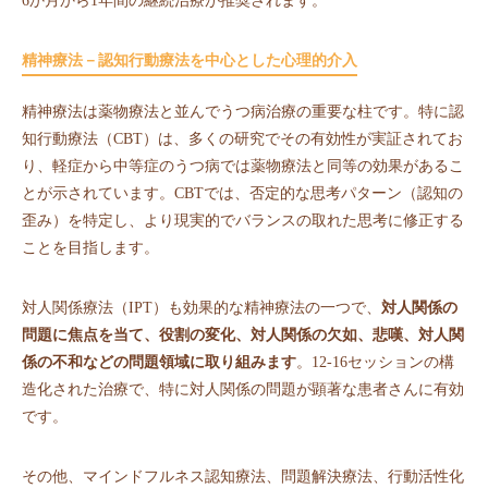
6か月から1年間の継続治療が推奨されます。
精神療法－認知行動療法を中心とした心理的介入
精神療法は薬物療法と並んでうつ病治療の重要な柱です。特に認
知行動療法（CBT）は、多くの研究でその有効性が実証されてお
り、軽症から中等症のうつ病では薬物療法と同等の効果があるこ
とが示されています。CBTでは、否定的な思考パターン（認知の
歪み）を特定し、より現実的でバランスの取れた思考に修正する
ことを目指します。
対人関係療法（IPT）も効果的な精神療法の一つで、
対人関係の
問題に焦点を当て、役割の変化、対人関係の欠如、悲嘆、対人関
係の不和などの問題領域に取り組みます
。12-16セッションの構
造化された治療で、特に対人関係の問題が顕著な患者さんに有効
です。
その他、マインドフルネス認知療法、問題解決療法、行動活性化