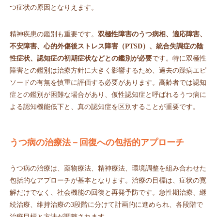
つ症状の原因となりえます。
精神疾患の鑑別も重要です。
双極性障害のうつ病相、適応障害、
不安障害、心的外傷後ストレス障害（PTSD）、統合失調症の陰
性症状、認知症の初期症状などとの鑑別が必要
です。特に双極性
障害との鑑別は治療方針に大きく影響するため、過去の躁病エピ
ソードの有無を慎重に評価する必要があります。高齢者では認知
症との鑑別が困難な場合があり、仮性認知症と呼ばれるうつ病に
よる認知機能低下と、真の認知症を区別することが重要です。
うつ病の治療法－回復への包括的アプローチ
うつ病の治療は、薬物療法、精神療法、環境調整を組み合わせた
包括的なアプローチが基本となります。治療の目標は、症状の寛
解だけでなく、社会機能の回復と再発予防です。急性期治療、継
続治療、維持治療の3段階に分けて計画的に進められ、各段階で
治療目標と方法が調整されます。