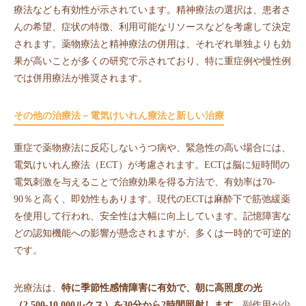
療法なども有効性が示されています。精神療法の選択は、患者さ
んの希望、症状の特徴、利用可能なリソースなどを考慮して決定
されます。薬物療法と精神療法の併用は、それぞれ単独よりも効
果が高いことが多くの研究で示されており、特に重症例や慢性例
では併用療法が推奨されます。
その他の治療法－電気けいれん療法と新しい治療
重症で薬物療法に反応しないうつ病や、緊急性の高い場合には、
電気けいれん療法（ECT）が考慮されます。ECTは脳に短時間の
電気刺激を与えることで治療効果を得る方法で、有効率は70-
90％と高く、即効性もあります。現代のECTは麻酔下で筋弛緩薬
を使用して行われ、安全性は大幅に向上しています。記憶障害な
どの認知機能への影響が懸念されますが、多くは一時的で可逆的
です。
光療法は、
特に季節性感情障害に有効で、朝に高照度の光
（2,500-10,000ルクス）を30分から2時間照射します
。副作用が少