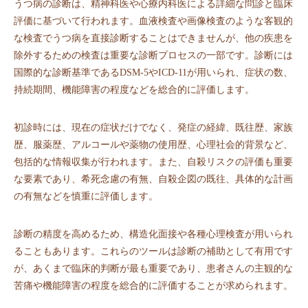
うつ病の診断は、精神科医や心療内科医による詳細な問診と臨床
評価に基づいて行われます。血液検査や画像検査のような客観的
な検査でうつ病を直接診断することはできませんが、他の疾患を
除外するための検査は重要な診断プロセスの一部です。診断には
国際的な診断基準であるDSM-5やICD-11が用いられ、症状の数、
持続期間、機能障害の程度などを総合的に評価します。
初診時には、現在の症状だけでなく、発症の経緯、既往歴、家族
歴、服薬歴、アルコールや薬物の使用歴、心理社会的背景など、
包括的な情報収集が行われます。また、自殺リスクの評価も重要
な要素であり、希死念慮の有無、自殺企図の既往、具体的な計画
の有無などを慎重に評価します。
診断の精度を高めるため、構造化面接や各種心理検査が用いられ
ることもあります。これらのツールは診断の補助として有用です
が、あくまで臨床的判断が最も重要であり、患者さんの主観的な
苦痛や機能障害の程度を総合的に評価することが求められます。