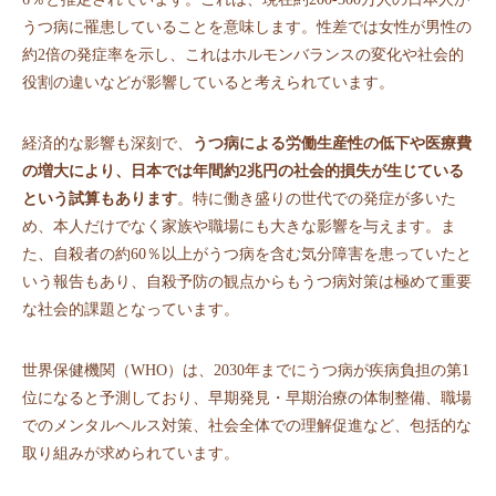
うつ病に罹患していることを意味します。性差では女性が男性の
約2倍の発症率を示し、これはホルモンバランスの変化や社会的
役割の違いなどが影響していると考えられています。
経済的な影響も深刻で、
うつ病による労働生産性の低下や医療費
の増大により、日本では年間約2兆円の社会的損失が生じている
という試算もあります
。特に働き盛りの世代での発症が多いた
め、本人だけでなく家族や職場にも大きな影響を与えます。ま
た、自殺者の約60％以上がうつ病を含む気分障害を患っていたと
いう報告もあり、自殺予防の観点からもうつ病対策は極めて重要
な社会的課題となっています。
世界保健機関（WHO）は、2030年までにうつ病が疾病負担の第1
位になると予測しており、早期発見・早期治療の体制整備、職場
でのメンタルヘルス対策、社会全体での理解促進など、包括的な
取り組みが求められています。