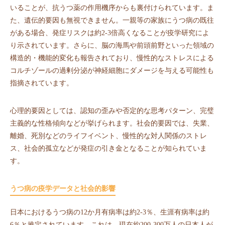
いることが、抗うつ薬の作用機序からも裏付けられています。ま
た、遺伝的要因も無視できません。一親等の家族にうつ病の既往
がある場合、発症リスクは約2-3倍高くなることが疫学研究によ
り示されています。さらに、脳の海馬や前頭前野といった領域の
構造的・機能的変化も報告されており、慢性的なストレスによる
コルチゾールの過剰分泌が神経細胞にダメージを与える可能性も
指摘されています。
心理的要因としては、認知の歪みや否定的な思考パターン、完璧
主義的な性格傾向などが挙げられます。社会的要因では、失業、
離婚、死別などのライフイベント、慢性的な対人関係のストレ
ス、社会的孤立などが発症の引き金となることが知られていま
す。
うつ病の疫学データと社会的影響
日本におけるうつ病の12か月有病率は約2-3％、生涯有病率は約
6％と推定されています。これは、現在約200-300万人の日本人が