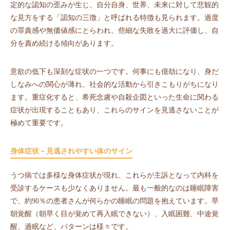
定的な認知の歪みが生じ、自分自身、世界、未来に対して悲観的
な見方をする「認知の三徴」と呼ばれる特徴も見られます。過度
の罪責感や無価値感にとらわれ、些細な失敗を過大に評価し、自
分を責め続ける傾向があります。
意欲の低下も深刻な症状の一つです。何事にも億劫になり、身だ
しなみへの関心が薄れ、社会的な活動から引きこもりがちになり
ます。重症化すると、希死念慮や自殺企図といった生命に関わる
症状が出現することもあり、これらのサインを見逃さないことが
極めて重要です。
身体症状－見逃されやすい体のサイン
うつ病では多様な身体症状が現れ、これらが主訴となって内科を
受診するケースも少なくありません。最も一般的なのは睡眠障害
で、約90％の患者さんが何らかの睡眠の問題を抱えています。早
朝覚醒（朝早く目が覚めて再入眠できない）、入眠困難、中途覚
醒、過眠など、パターンは様々です。