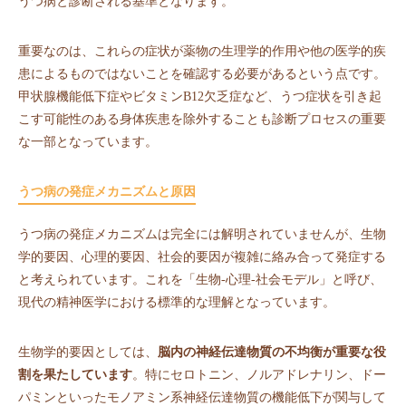
うつ病と診断される基準となります。
重要なのは、これらの症状が薬物の生理学的作用や他の医学的疾
患によるものではないことを確認する必要があるという点です。
甲状腺機能低下症やビタミンB12欠乏症など、うつ症状を引き起
こす可能性のある身体疾患を除外することも診断プロセスの重要
な一部となっています。
うつ病の発症メカニズムと原因
うつ病の発症メカニズムは完全には解明されていませんが、生物
学的要因、心理的要因、社会的要因が複雑に絡み合って発症する
と考えられています。これを「生物-心理-社会モデル」と呼び、
現代の精神医学における標準的な理解となっています。
生物学的要因としては、
脳内の神経伝達物質の不均衡が重要な役
割を果たしています
。特にセロトニン、ノルアドレナリン、ドー
パミンといったモノアミン系神経伝達物質の機能低下が関与して