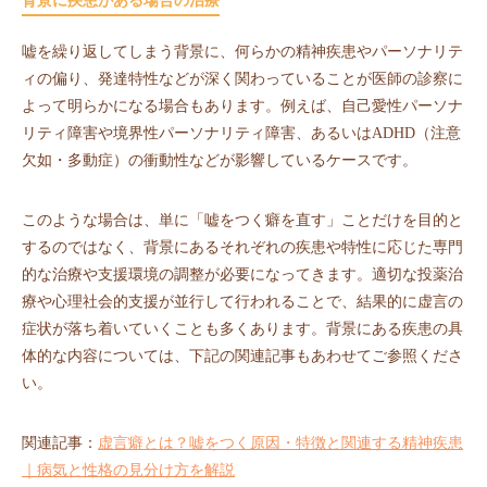
背景に疾患がある場合の治療
嘘を繰り返してしまう背景に、何らかの精神疾患やパーソナリテ
ィの偏り、発達特性などが深く関わっていることが医師の診察に
よって明らかになる場合もあります。例えば、自己愛性パーソナ
リティ障害や境界性パーソナリティ障害、あるいはADHD（注意
欠如・多動症）の衝動性などが影響しているケースです。
このような場合は、単に「嘘をつく癖を直す」ことだけを目的と
するのではなく、背景にあるそれぞれの疾患や特性に応じた専門
的な治療や支援環境の調整が必要になってきます。適切な投薬治
療や心理社会的支援が並行して行われることで、結果的に虚言の
症状が落ち着いていくことも多くあります。背景にある疾患の具
体的な内容については、下記の関連記事もあわせてご参照くださ
い。
関連記事：
虚言癖とは？嘘をつく原因・特徴と関連する精神疾患
｜病気と性格の見分け方を解説