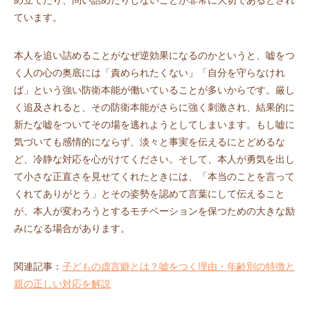
め立てたり、問い詰めたりしないことが非常に大切であるとされ
ています。
本人を追い詰めることがなぜ逆効果になるのかというと、嘘をつ
く人の心の奥底には「責められたくない」「自分を守らなけれ
ば」という強い防衛本能が働いていることが多いからです。厳し
く追及されると、その防衛本能がさらに強く刺激され、結果的に
新たな嘘をついてその場を逃れようとしてしまいます。もし嘘に
気づいても感情的にならず、淡々と事実を伝えるにとどめるな
ど、冷静な対応を心がけてください。そして、本人が勇気を出し
て小さな正直さを見せてくれたときには、「本当のことを言って
くれてありがとう」とその姿勢を認めて言葉にして伝えること
が、本人が変わろうとするモチベーションを保つための大きな励
みになる場合があります。
関連記事：
子どもの虚言癖とは？嘘をつく理由・年齢別の特徴と
親の正しい対応を解説