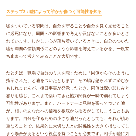
ステップ2：嘘によって誰かが傷つく可能性を知る
嘘をついている瞬間は、自分を守ることや自分を良く見せること
に必死になり、周囲への影響まで考えが及ばないことが多いとさ
れています。しかし、心が落ち着いているときに、自分のついた
嘘が周囲の信頼関係にどのような影響を与えているかを、一度立
ち止まって考えてみることが大切です。
たとえば、職場で自分のミスを隠すために「同僚からそのように
指示された」と嘘をついたとします。その場は怒られずに済むか
もしれませんが、後日事実が発覚したとき、同僚は深い悲しみと
怒りを感じ、これまで築いてきた協力関係が一瞬で崩れてしまう
可能性があります。また、パートナーに見栄を張ってついた嘘
が、相手のあなたへの信頼を根底から揺るがしてしまうこともあ
ります。自分を守るための小さな嘘だったとしても、それが積み
重なることで、結果的に大切な人との関係性を大きく損なってし
まう場合があるという視点を持つことが必要です。相手が嘘に気