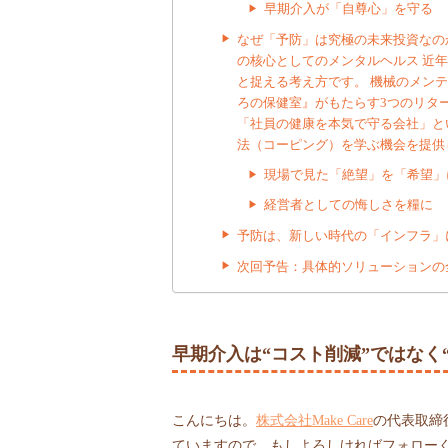
早期介入が「自尊心」を守る
なぜ「予防」は究極の未来投資なの
の核心としてのメンタルヘルス 近
と捉える考え方です。 機械のメン
ろの保健室』がもたらす3つのリター
「社員の健康を本気で守る会社」と
法（コーピング）を学ぶ機会を提供
現場で見た「絶望」を「希望」
経営者としての悔しさを糧に
予防は、新しい時代の「インフラ」
次回予告：具体的ソリューションの
早期介入は“コスト削減”ではなく
こんにちは。
株式会社Make Care
の代表取締
ていますので、もしよろしければフォロー