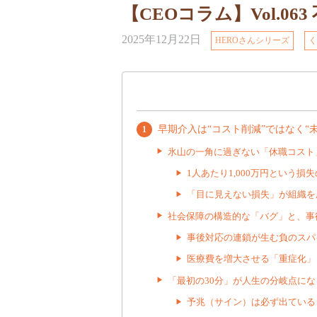
【CEOコラム】Vol.0
2025年12月22日
HEROさんシリーズ
く
早期介入は“コスト削減”ではなく
氷山の一角に過ぎない「休職コスト
1人あたり1,000万円という損
「目に見えない損失」が組織を
社会保障の構造的な「バグ」と、事
事後対応の連鎖が生む負のスパ
医療費を増大させる「重症化」
「最初の30分」が人生の分岐点にな
予兆（サイン）は必ず出ている