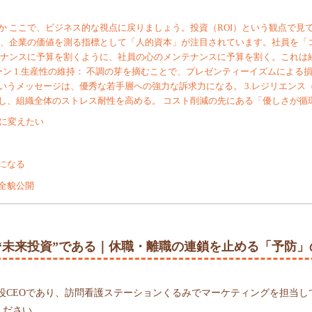
か ここで、ビジネス的な視点に戻りましょう。投資（ROI）という観点で見
年、企業の価値を測る指標として「人的資本」が注目されています。社員を「
テナンスに予算を割くように、社員の心のメンテナンスに予算を割く。これは
ン 1.生産性の維持： 不調の芽を摘むことで、プレゼンティーイズムによる損
いうメッセージは、優秀な若手層への強力な訴求力になる。 3.レジリエンス
し、組織全体のストレス耐性を高める。 コスト削減の先にある「優しさが循
に変えたい
になる
全貌公開
“未来投資”である｜休職・離職の連鎖を止める「予防」
役CEOであり、訪問看護ステーションくるみでマーケティングを担当し
ください。