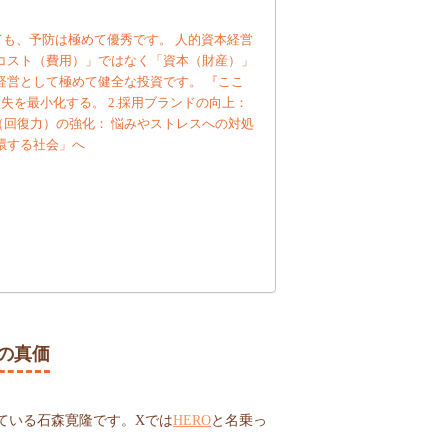
ても、予防は極めて優秀です。 人的資本経営
コスト（費用）」ではなく「資本（財産）」
経営として極めて健全な投資です。 『ここ
失を最小化する。 2.採用ブランドの向上：
（回復力）の強化： 悩みやストレスへの対処
環する社会」へ
の真価
ている石森寛隆です。Xでは
HERO
と名乗っ