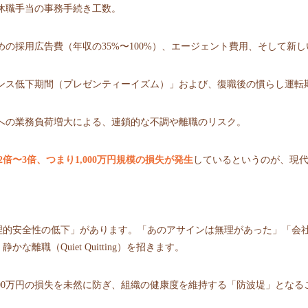
休職手当の事務手続き工数。
めの採用広告費（年収の35%〜100%）、エージェント費用、そして新
マンス低下期間（プレゼンティーイズム）」および、復職後の慣らし運転
ーへの業務負荷増大による、連鎖的な不調や離職のリスク。
2倍〜3倍、つまり1,000万円規模の損失が発生
しているというのが、現
理的安全性の低下」があります。「あのアサインは無理があった」「会
離職（Quiet Quitting）を招きます。
000万円の損失を未然に防ぎ、組織の健康度を維持する「防波堤」となる