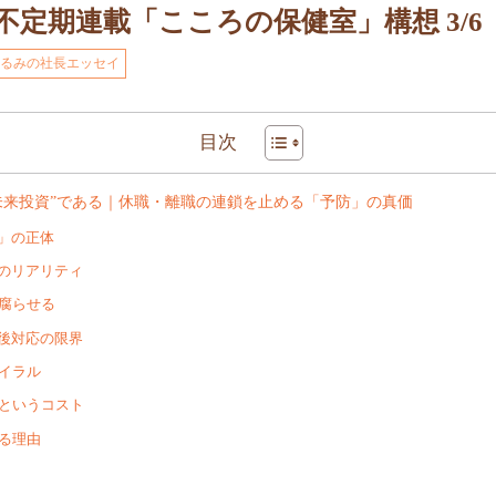
63 不定期連載「こころの保健室」構想 3/6
るみの社長エッセイ
目次
“未来投資”である｜休職・離職の連鎖を止める「予防」の真価
」の正体
失のリアリティ
腐らせる
後対応の限界
イラル
というコスト
る理由