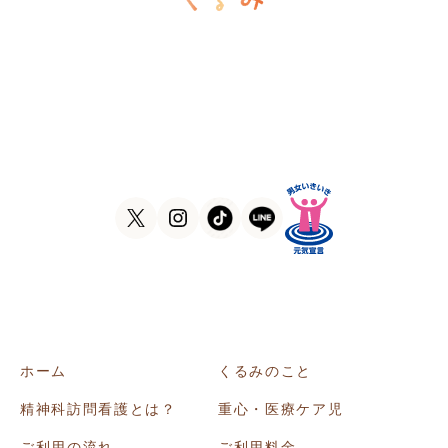
訪問看護ステーションくるみ
〒546-0031
大阪府大阪市東住吉区田辺5-1-37
ラ・ヴィーア米田607号室
TEL
06-6105-1756
FAX
06-7635-8338
ホーム
くるみのこと
精神科訪問看護とは？
重心・医療ケア児
ご利用の流れ
ご利用料金